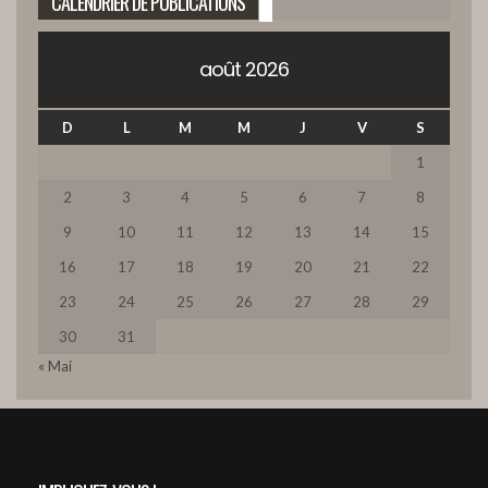
CALENDRIER DE PUBLICATIONS
LA BELLE ESTHER, QUI SAIT SI CE N'EST POUR UN
TEMPS COMME CELUI-CI ?
14
46:09
août 2026
LA GRANDE POTENCE DE SUSE, QUI Y SERA
PENDU ?
15
D
L
M
M
J
V
S
48:01
1
DÉCRET IMPÉRIALE DRAMATIQUE, QUI LE
2
3
4
5
6
7
8
DÉNONCERA ? LE LIVRE D'ESTHER
16
01:00:58
9
10
11
12
13
14
15
16
17
18
19
20
21
22
Dieu Révèle De Quelles Nations Viendra Son
Peuple
17
23
24
25
26
27
28
29
45:16
30
31
Citoyens Du Ciel
« Mai
46:37
18
OLIVIER PELMARD TÉMOIGNE
49:35
19