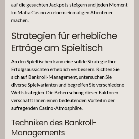
auf die gesuchten Jackpots steigern und jeden Moment
im Mafia Casino zu einem einmaligen Abenteuer
machen.
Strategien für erhebliche
Erträge am Spieltisch
An den Spieltischen kann eine solide Strategie Ihre
Erfolgsaussichten erheblich verbessern. Richten Sie
sich auf Bankroll-Management, untersuchen Sie
diverse Spielvarianten und begreifen Sie verschiedene
Wettstrategien. Die Beherrschung dieser Faktoren
verschafft Ihnen einen bedeutenden Vorteil in der
aufregenden Casino-Atmosphäre.
Techniken des Bankroll-
Managements