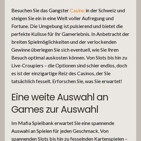
Besuchen Sie das Gangster
Casino
in der Schweiz und
steigen Sie ein in eine Welt voller Aufregung und
Fortune. Die Umgebung ist pulsierend und bietet die
perfekte Kulisse für Ihr Gamerlebnis. In Anbetracht der
breiten Spielmöglichkeiten und der verlockenden
Gewinne überlegen Sie sich eventuell, wie Sie Ihren
Besuch optimal auskosten können. Von Slots bis hin zu
Live-Croupiers – die Optionen sind schier endlos, doch
es ist der einzigartige Reiz des Casinos, der Sie
tatsächlich fesselt. Erforschen Sie, was Sie erwartet!
Eine weite Auswahl an
Games zur Auswahl
Im Mafia Spielbank erwartet Sie eine spannende
Auswahl an Spielen für jeden Geschmack. Von
spannenden Slots bis hin zu fesselnden Kartenspielen –