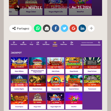
Last updated
Avr 15, 2026
Par
WHITE E.
Partagez