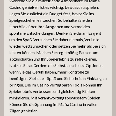
Während Sie die mitreißende Atmosphäre im Mafia
Casino genießen, ist es wichtig, bewusst zu spielen.
Legen Sie zunächst ein Budget fest, bevor Sie ins
Spielgeschehen eintauchen. So behalten Sie den
Überblick über Ihre Ausgaben und vermeiden
spontane Entscheidungen. Denken Sie daran: Es geht
um den Spaß. Versuchen Sie daher niemals, Verluste
wieder wettzumachen oder setzen Sie mehr, als Sie sich
leisten können. Machen Sie regelmäßig Pausen, um
abzuschalten und Ihr Spielerlebnis zu reflektieren.
Nutzen Sie außerdem die Selbstausschluss-Optionen,
wenn Sie das Gefühl haben, mehr Kontrolle zu
benötigen. Ziel ist es, Spaß und Sicherheit in Einklang zu
bringen. Die im Casino verfügbaren Tools können Ihr
Spielerlebnis verbessern und gleichzeitig Risiken
minimieren. Mit verantwortungsbewusstem Spielen
können Sie die Spannung im Mafia Casino in vollen
Zügen genießen.