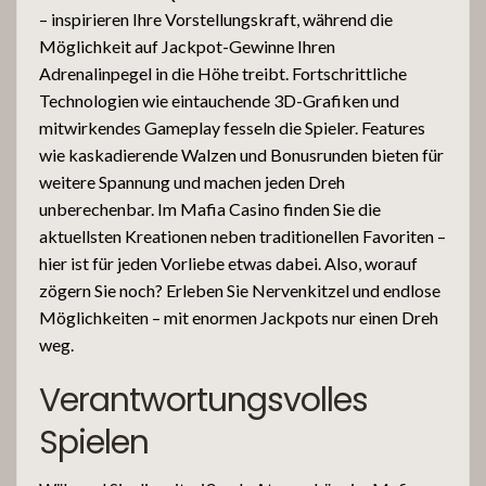
– inspirieren Ihre Vorstellungskraft, während die
Möglichkeit auf Jackpot-Gewinne Ihren
Adrenalinpegel in die Höhe treibt. Fortschrittliche
Technologien wie eintauchende 3D-Grafiken und
mitwirkendes Gameplay fesseln die Spieler. Features
wie kaskadierende Walzen und Bonusrunden bieten für
weitere Spannung und machen jeden Dreh
unberechenbar. Im Mafia Casino finden Sie die
aktuellsten Kreationen neben traditionellen Favoriten –
hier ist für jeden Vorliebe etwas dabei. Also, worauf
zögern Sie noch? Erleben Sie Nervenkitzel und endlose
Möglichkeiten – mit enormen Jackpots nur einen Dreh
weg.
Verantwortungsvolles
Spielen