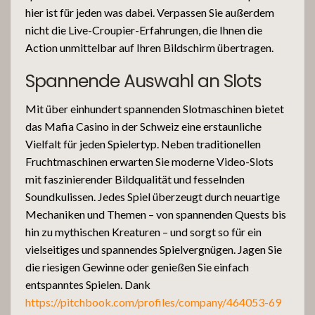
hier ist für jeden was dabei. Verpassen Sie außerdem
nicht die Live-Croupier-Erfahrungen, die Ihnen die
Action unmittelbar auf Ihren Bildschirm übertragen.
Spannende Auswahl an Slots
Mit über einhundert spannenden Slotmaschinen bietet
das Mafia Casino in der Schweiz eine erstaunliche
Vielfalt für jeden Spielertyp. Neben traditionellen
Fruchtmaschinen erwarten Sie moderne Video-Slots
mit faszinierender Bildqualität und fesselnden
Soundkulissen. Jedes Spiel überzeugt durch neuartige
Mechaniken und Themen – von spannenden Quests bis
hin zu mythischen Kreaturen – und sorgt so für ein
vielseitiges und spannendes Spielvergnügen. Jagen Sie
die riesigen Gewinne oder genießen Sie einfach
entspanntes Spielen. Dank
https://pitchbook.com/profiles/company/464053-69