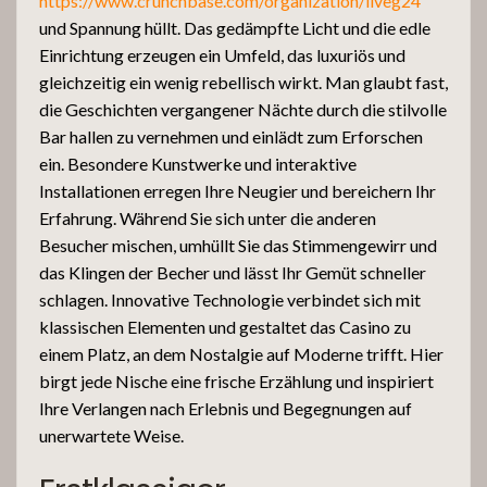
https://www.crunchbase.com/organization/liveg24
und Spannung hüllt. Das gedämpfte Licht und die edle
Einrichtung erzeugen ein Umfeld, das luxuriös und
gleichzeitig ein wenig rebellisch wirkt. Man glaubt fast,
die Geschichten vergangener Nächte durch die stilvolle
Bar hallen zu vernehmen und einlädt zum Erforschen
ein. Besondere Kunstwerke und interaktive
Installationen erregen Ihre Neugier und bereichern Ihr
Erfahrung. Während Sie sich unter die anderen
Besucher mischen, umhüllt Sie das Stimmengewirr und
das Klingen der Becher und lässt Ihr Gemüt schneller
schlagen. Innovative Technologie verbindet sich mit
klassischen Elementen und gestaltet das Casino zu
einem Platz, an dem Nostalgie auf Moderne trifft. Hier
birgt jede Nische eine frische Erzählung und inspiriert
Ihre Verlangen nach Erlebnis und Begegnungen auf
unerwartete Weise.