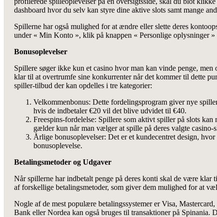
profilerede spilleoplevelser på en oversigtsside, skal du blot klik
dashboard hvor du selv kan styre dine aktive slots samt mange and
Spillerne har også mulighed for at ændre eller slette deres kontoops
under « Min Konto », klik på knappen « Personlige oplysninger » 
Bonusoplevelser
Spillere søger ikke kun et casino hvor man kan vinde penge, men 
klar til at overtrumfe sine konkurrenter når det kommer til dette pu
spiller-tilbud der kan opdelles i tre kategorier:
Velkommenbonus: Dette fordelingsprogram giver nye spillere
hvis de indbetaler €20 vil det blive udvidet til €40.
Freespins-fordelelse: Spillere som aktivt spiller på slots k
gælder kun når man vælger at spille på deres valgte casino-sl
Årlige bonusoplevelser: Det er et kundecentret design, hvor 
bonusoplevelse.
Betalingsmetoder og Udgaver
Når spillerne har indbetalt penge på deres konti skal de være klar til
af forskellige betalingsmetoder, som giver dem mulighed for at væ
Nogle af de mest populære betalingssystemer er Visa, Mastercard
Bank eller Nordea kan også bruges til transaktioner på Spinania. 