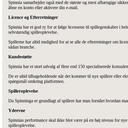
Spinnia samarbejder også med de største og mest afhængige sikkerh
åbne en konto eller aktivere din e-mail.
Licence og Efterretninger
Spinnia har et god ry for at følge licensene til spillegenskaber i
selvstændig spilleoplevelse.
Spillerne har altid mulighed for at se alle de efterretninger om l
sådan branche.
Kundestøtte
Spinnia har et stort udvalg af flere end 150 specialiserede konsule
De er altid tilbageholdende når det kommer til nye spillere eller
spørgsmål omkring platformen.
Spilleroplevelse
Da Spinninga er grundlagt af spillere har man forstået hvordan man
Ydeevne
Spinnias performance skal ikke blot være på en høj niveau for nye s
spilleoplevelse.