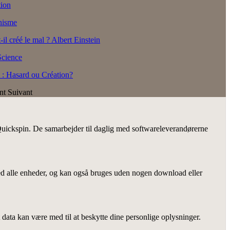
tion
nisme
-il créé le mal ? Albert Einstein
Science
 Hasard ou Création?
ent
Suivant
 Quickspin. De samarbejder til daglig med softwareleverandørerne
ed alle enheder, og kan også bruges uden nogen download eller
t data kan være med til at beskytte dine personlige oplysninger.