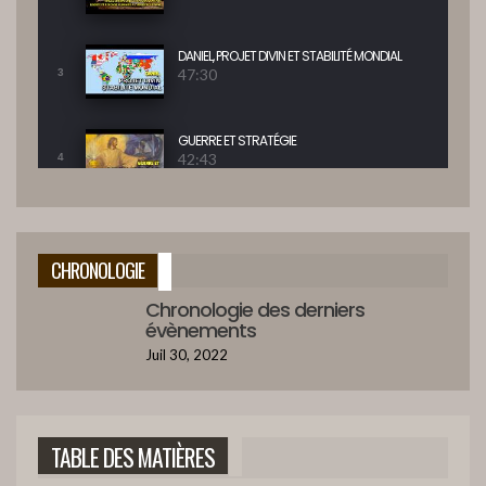
DANIEL, PROJET DIVIN ET STABILITÉ MONDIAL
47:30
3
GUERRE ET STRATÉGIE
42:43
4
BONHEUR POUR ISRAEL ET LES NATIONS
42:47
5
CHRONOLOGIE
Chronologie des derniers
GUERRE DE GOG ET MAGOG
évènements
45:15
6
Juil 30, 2022
ÉVITER L'APOCALYPSE ?
42:12
7
TABLE DES MATIÈRES
LE BANQUET DRAMATIQUE