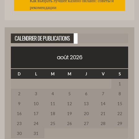
Как выбрать лучшее казино онлайн: советы и
LA BELLE ESTHER, QUI SAIT SI CE N'EST POUR UN
рекомендации
TEMPS COMME CELUI-CI ?
14
46:09
LA GRANDE POTENCE DE SUSE, QUI Y SERA
PENDU ?
15
CALENDRIER DE PUBLICATIONS
48:01
DÉCRET IMPÉRIALE DRAMATIQUE, QUI LE
août 2026
DÉNONCERA ? LE LIVRE D'ESTHER
16
01:00:58
D
L
M
M
J
V
S
Dieu Révèle De Quelles Nations Viendra Son
Peuple
17
1
45:16
2
3
4
5
6
7
8
Citoyens Du Ciel
9
10
11
12
13
14
15
46:37
18
16
17
18
19
20
21
22
23
24
25
26
27
28
29
OLIVIER PELMARD TÉMOIGNE
49:35
19
30
31