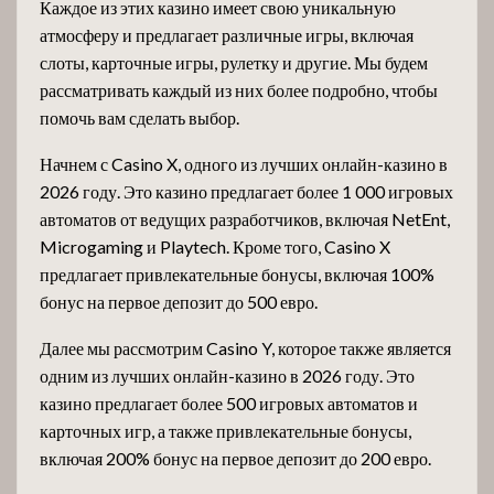
Каждое из этих казино имеет свою уникальную
атмосферу и предлагает различные игры, включая
слоты, карточные игры, рулетку и другие. Мы будем
рассматривать каждый из них более подробно, чтобы
помочь вам сделать выбор.
Начнем с Casino X, одного из лучших онлайн-казино в
2026 году. Это казино предлагает более 1 000 игровых
автоматов от ведущих разработчиков, включая NetEnt,
Microgaming и Playtech. Кроме того, Casino X
предлагает привлекательные бонусы, включая 100%
бонус на первое депозит до 500 евро.
Далее мы рассмотрим Casino Y, которое также является
одним из лучших онлайн-казино в 2026 году. Это
казино предлагает более 500 игровых автоматов и
карточных игр, а также привлекательные бонусы,
включая 200% бонус на первое депозит до 200 евро.