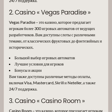
24/7 поддержка.
2. Casino « Vegas Paradise »
Vegas Paradise – это казино, которое предлагает
игрокам более 300 игровых автоматов от ведущих
разработчиков. Вам доступны слоты с различными
темами, от классических фруктовых до фэнтезийных и
исторических.
Большой выбор игровых автоматов
Лучшие условия для игроков
Бонусы и акции
Вам также доступны различные методы оплаты,
включая Visa, Mastercard, Skrill и Neteller, а также
24/7 поддержка.
3. Casino « Casino Room »
Casino Room – это казино, которое предлагает игрокам