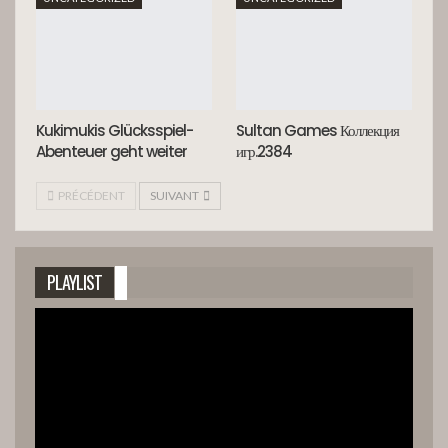
Kukimukis Glücksspiel-
Sultan Games Коллекция
Abenteuer geht weiter
игр.2384
PRÉCÉDENT
SUIVANT
PLAYLIST