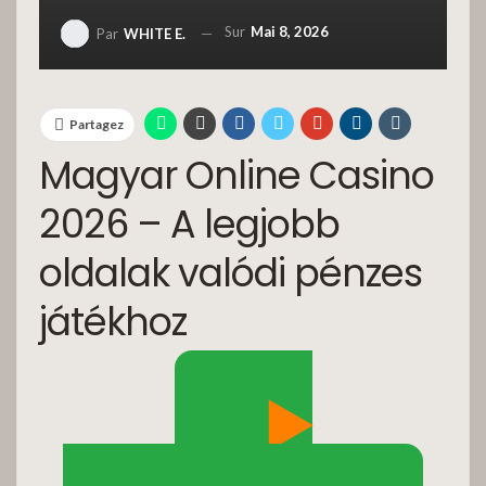
Sur
Mai 8, 2026
Par
WHITE E.
Partagez
Magyar Online Casino
2026 – A legjobb
oldalak valódi pénzes
játékhoz
▶️