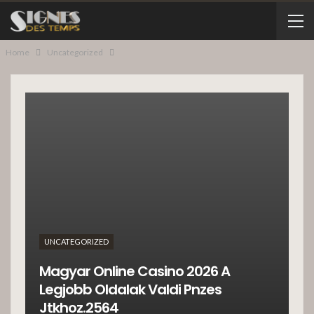
Home
Uncategorized
UNCATEGORIZED
Magyar Online Casino 2026 A
Legjobb Oldalak Valdi Pnzes
Jtkhoz.2564