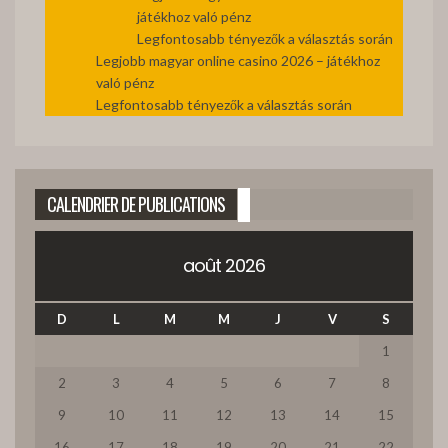
játékhoz való pénz
LA FOI EN DIEU FAIT AVANCER
Legfontosabb tényezők a választás során
48:09
10
Legjobb magyar online casino 2026 – játékhoz
való pénz
Legfontosabb tényezők a választás során
3. DIEU SORT LE GRAND JEU. (Partie C)
49:20
11
2. DES CHEFS DE NATION QUI ACCUEILLENT LE
CALENDRIER DE PUBLICATIONS
PROJET DE DIEU (Partie B)
12
50:48
août 2026
1. DES CHEFS DE NATION QUI ACCUEILLENT LE
PROJET DE DIEU (Partie A)
13
48:41
D
L
M
M
J
V
S
LA BELLE ESTHER, QUI SAIT SI CE N'EST POUR UN
1
TEMPS COMME CELUI-CI ?
14
46:09
2
3
4
5
6
7
8
9
10
11
12
13
14
15
LA GRANDE POTENCE DE SUSE, QUI Y SERA
PENDU ?
15
16
17
18
19
20
21
22