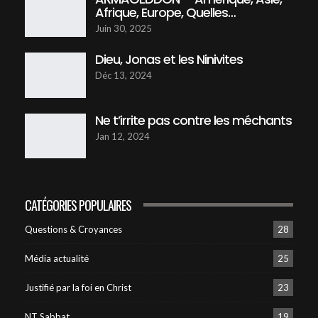
Afrique, Europe, Quelles…
45:22
21
Juin 30, 2025
01 Un Nouvel age pour l'humanité
Dieu, Jonas et les Ninivites
49:34
22
Déc 13, 2024
02 L’avenir du monde est-il réellement déjà
Ne t’irrite pas contre les méchants
écrit ?
23
52:44
Jan 12, 2024
03 Bientôt un président pour la terre - Dieu
53:34
24
CATÉGORIES POPULAIRES
04 Bientôt un président pour la terre ?
Questions & Croyances
28
(JÉSUS)
25
43:55
Média actualité
25
05 Bientôt un président pour la terre?
(Quand?)
26
Justifié par la foi en Christ
23
57:39
NT Sabbat
19