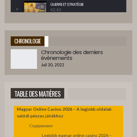
GUERRE ET STRATÉGIE
42:43
4
BONHEUR POUR ISRAEL ET LES NATIONS
42:47
5
CHRONOLOGIE
Chronologie des derniers
GUERRE DE GOG ET MAGOG
évènements
45:15
6
Juil 30, 2022
ÉVITER L'APOCALYPSE ?
42:12
7
TABLE DES MATIÈRES
LE BANQUET DRAMATIQUE
39:09
8
Magyar Online Casino 2026 – A legjobb oldalak
valódi pénzes játékhoz
CAPTURE DRAMATIQUE D’ESTHER
Содержимое
41:08
9
Legjobb magyar online casino 2026 –