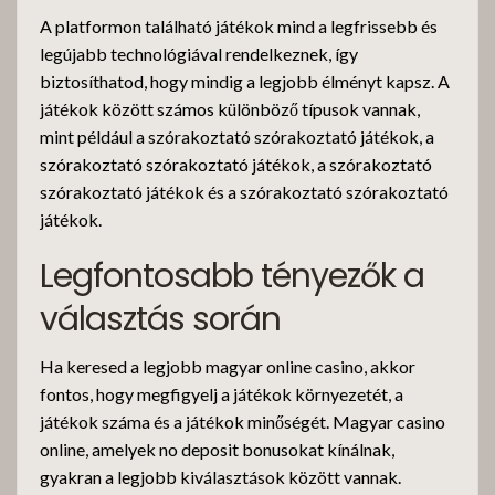
A platformon található játékok mind a legfrissebb és
legújabb technológiával rendelkeznek, így
biztosíthatod, hogy mindig a legjobb élményt kapsz. A
játékok között számos különböző típusok vannak,
mint például a szórakoztató szórakoztató játékok, a
szórakoztató szórakoztató játékok, a szórakoztató
szórakoztató játékok és a szórakoztató szórakoztató
játékok.
Legfontosabb tényezők a
választás során
Ha keresed a legjobb magyar online casino, akkor
fontos, hogy megfigyelj a játékok környezetét, a
játékok száma és a játékok minőségét. Magyar casino
online, amelyek no deposit bonusokat kínálnak,
gyakran a legjobb kiválasztások között vannak.