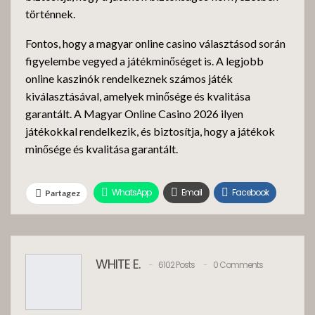
történnek.
Fontos, hogy a magyar online casino választásod során
figyelembe vegyed a játékminőséget is. A legjobb
online kaszinók rendelkeznek számos játék
kiválasztásával, amelyek minősége és kvalitása
garantált. A Magyar Online Casino 2026 ilyen
játékokkal rendelkezik, és biztosítja, hogy a játékok
minősége és kvalitása garantált.
WhatsApp
Email
Facebook
Partagez
Twitter
Google+
Linkedin
Tumblr
Pinterest
ReddIt
WHITE E.
6102 Posts
0 Comments
Facebook Messenger