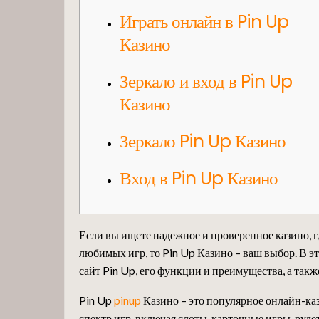
Играть онлайн в Pin Up
Казино
Зеркало и вход в Pin Up
Казино
Зеркало Pin Up Казино
Вход в Pin Up Казино
Если вы ищете надежное и проверенное казино, г
любимых игр, то Pin Up Казино – ваш выбор. В 
сайт Pin Up, его функции и преимущества, а также
Pin Up
pinup
Казино – это популярное онлайн-ка
спектр игр, включая слоты, карточные игры, рул