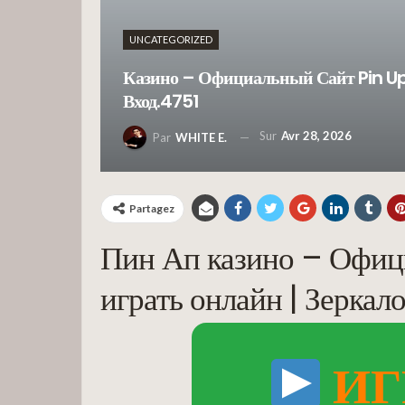
UNCATEGORIZED
Казино – Официальный Сайт Pin Up
Вход.4751
Sur
Avr 28, 2026
Par
WHITE E.
Partagez
Пин Ап казино – Офиц
играть онлайн | Зеркало
ИГ