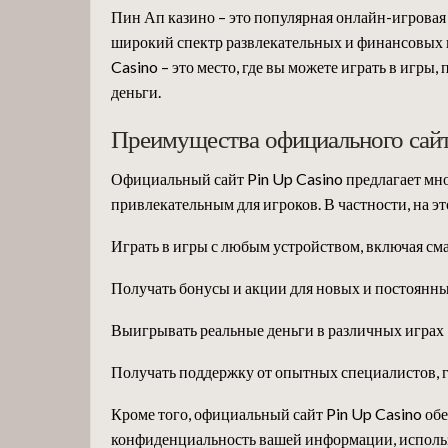
Пин Ап казино – это популярная онлайн-игровая 
широкий спектр развлекательных и финансовых
Casino – это место, где вы можете играть в игры
деньги.
Преимущества официального сай
Официальный сайт Pin Up Casino предлагает мн
привлекательным для игроков. В частности, на эт
Играть в игры с любым устройством, включая с
Получать бонусы и акции для новых и постоянн
Выигрывать реальные деньги в различных играх
Получать поддержку от опытных специалистов, г
Кроме того, официальный сайт Pin Up Casino обе
конфиденциальность вашей информации, исполь