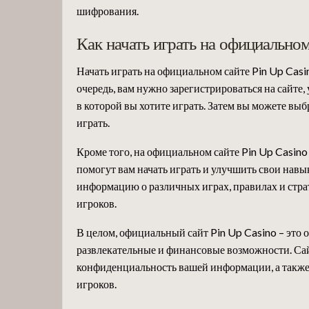
шифрования.
Как начать играть на официально
Начать играть на официальном сайте Pin Up Casi
очередь, вам нужно зарегистрироваться на сайте,
в которой вы хотите играть. Затем вы можете выбр
играть.
Кроме того, на официальном сайте Pin Up Casino
помогут вам начать играть и улучшить свои навы
информацию о различных играх, правилах и стра
игроков.
В целом, официальный сайт Pin Up Casino – это 
развлекательные и финансовые возможности. Сай
конфиденциальность вашей информации, а также
игроков.