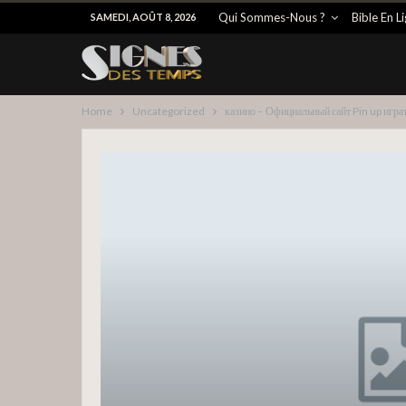
Qui Sommes-Nous ?
Bible En L
SAMEDI, AOÛT 8, 2026
Home
Uncategorized
казино – Официальный сайт Pin up игра