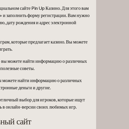
циальном сайте Pin Up Казино. Для этого вам
 » и заполнить форму регистрации. Вам нужно
23
ию, дату рождения и адрес электронной
играм, которые предлагает казино. Вы можете
24
играть.
но вы можете найти информацию о различных
25
 полезные советы.
вы можете найти информацию о различных
26
ктронные деньги и другие.
 отличный выбор для игроков, которые ищут
ть в онлайн-версии своих любимых игр.
27
ный сайт