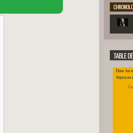
5
CHRONOLO
6
7
TABLE D
Пин Ап к
8
Зеркало 
Со
9
10