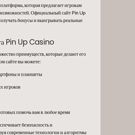
28
платформа, которая предлагает игрокам
 возможностей. Официальный сайт Pin Up
, получать бонусы и выигрывать реальные
29
та Pin Up Casino
30
ожество преимуществ, которые делают его
ом сайте вы можете:
31
мартфоны и планшеты
ых игроков
32
отовых помочь вам в любое время
33
спечивает безопасность и
зуя современные технологии и алгоритмы