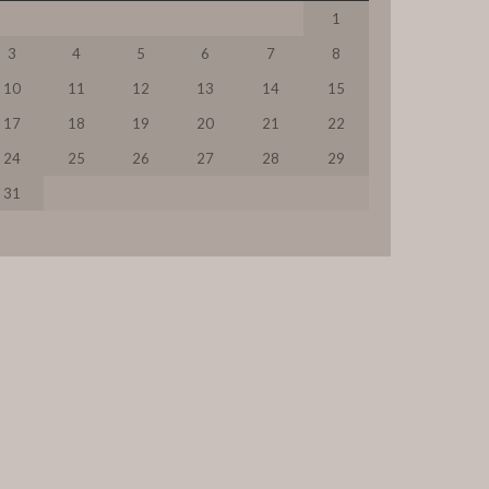
1
Dieu Révèle De Quelles Nations Viendra Son Peuple
45:16
3
4
5
6
7
8
10
11
12
13
14
15
Citoyens Du Ciel
17
18
19
20
21
22
46:37
24
25
26
27
28
29
31
OLIVIER PELMARD TÉMOIGNE
49:35
ARMAGEDDON - Amérique, Asie, Afrique, Europe,
Quelles implications ?
57:46
Dieu, Jonas et les ninivites
45:22
01 Un Nouvel age pour l'humanité
49:34