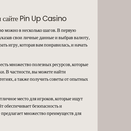
34
м сайте Pin Up Casino
no можно в несколько шагов. В первую
35
 указав свои личные данные и выбрав валюту,
ать игру, которая вам понравилась, и начать
 есть множество полезных ресурсов, которые
ки. В частности, вы можете найти
тегиях, а также получить советы от опытных
отличное место для игроков, которые ищут
т обеспечивает безопасность и
 предлагает множество преимуществ для