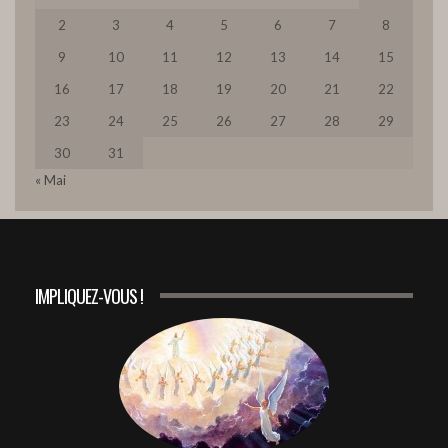
DÉCRET IMPÉRIALE DRAMATIQUE, QUI LE
2
3
4
5
6
7
8
DÉNONCERA ? LE LIVRE D'ESTHER
16
01:00:58
9
10
11
12
13
14
15
16
17
18
19
20
21
22
Dieu Révèle De Quelles Nations Viendra Son
Peuple
17
23
24
25
26
27
28
29
45:16
30
31
« Mai
Citoyens Du Ciel
46:37
18
OLIVIER PELMARD TÉMOIGNE
49:35
19
IMPLIQUEZ-VOUS !
ARMAGEDDON - Amérique, Asie, Afrique,
Europe, Quelles implications ?
20
57:46
Dieu, Jonas et les ninivites
45:22
21