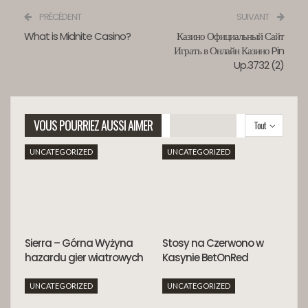
PRÉCÉDENT
SUIVANT
What is Midnite Casino?
Казино Официальный Сайт
Играть в Онлайн Казино Pin
Up.3732 (2)
VOUS POURRIEZ AUSSI AIMER
Tout
UNCATEGORIZED
UNCATEGORIZED
Sierra – Górna Wyżyna
Stosy na Czerwono w
hazardu gier wiatrowych
Kasynie BetOnRed
UNCATEGORIZED
UNCATEGORIZED