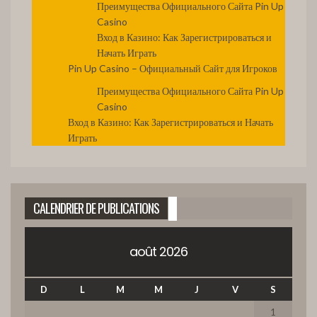
LA FOI EN DIEU FAIT AVANCER
Преимущества Официального Сайта Pin Up
48:09
10
Casino
Вход в Казино: Как Зарегистрироваться и
Начать Играть
3. DIEU SORT LE GRAND JEU. (Partie C)
Pin Up Casino – Официальный Сайт для Игроков
49:20
11
Преимущества Официального Сайта Pin Up
Casino
2. DES CHEFS DE NATION QUI ACCUEILLENT LE
Вход в Казино: Как Зарегистрироваться и Начать
PROJET DE DIEU (Partie B)
12
50:48
Играть
1. DES CHEFS DE NATION QUI ACCUEILLENT LE
PROJET DE DIEU (Partie A)
13
48:41
CALENDRIER DE PUBLICATIONS
LA BELLE ESTHER, QUI SAIT SI CE N'EST POUR UN
TEMPS COMME CELUI-CI ?
14
46:09
août 2026
LA GRANDE POTENCE DE SUSE, QUI Y SERA
D
L
M
M
J
V
S
PENDU ?
15
48:01
1