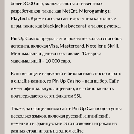
более 3 000 игр, включая слоты от известных
разработчиков, такие как NetEnt, Microgaming и
Playtech. Кроме того, на сайте доступны карточные
игры, такие как blackjack и baccarat, а также рулетка.
Pin Up Casino предлагает игрокам несколько способов
депозита, включая Visa, Mastercard, Neteller и Skrill.
Минимальный депозит составляет 10 евро, а
максимальный – 10 000 евро.
Если вы ищете надежный и безопасный способ играть
в онлайн-казино, то Pin Up Casino – ваш выбор. Сайт
имеет официальную лицензию, и его безопасность
подтверждается сертификатом SSL.
Также, на официальном сайте Pin Up Casino доступны
несколько языков, включая русский, английский,
немецкий и французский. Это позволяет игрокам из
разных стран играть на одном сайте.