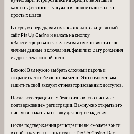
казино. Для этого вам нужно выполнить несколько
простых шагов.
В первую очередь, вам нужно открыть официальный
сайт Pin Up Casino и нажать на кнопку
« Зарегистрироваться ». Затем вам нужно ввести свои
личные данные, включая имя, фамилию, дату рождения
и адрес электронной почты.
Важно! Вам нужно выбрать сложный пароль и
сохранить его в безопасном месте. Это поможет вам
защитить свой аккаунт от неавторизованных доступов.
После регистрации вам будет отправлено письмо с
подтверждением регистрации. Вам нужно открыть это
письмо и нажать на ссылку для подтверждения.
После подтверждения регистрации вы сможете войти
в свой аккаунт и начать играть в Pin Up Casino. Вам