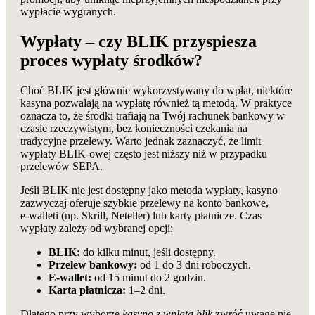
wypłacie wygranych.
Wypłaty – czy BLIK przyspiesza
proces wypłaty środków?
Choć BLIK jest głównie wykorzystywany do wpłat, niektóre
kasyna pozwalają na wypłatę również tą metodą. W praktyce
oznacza to, że środki trafiają na Twój rachunek bankowy w
czasie rzeczywistym, bez konieczności czekania na
tradycyjne przelewy. Warto jednak zaznaczyć, że limit
wypłaty BLIK‑owej często jest niższy niż w przypadku
przelewów SEPA.
Jeśli BLIK nie jest dostępny jako metoda wypłaty, kasyno
zazwyczaj oferuje szybkie przelewy na konto bankowe,
e‑walleti (np. Skrill, Neteller) lub karty płatnicze. Czas
wypłaty zależy od wybranej opcji:
BLIK:
do kilku minut, jeśli dostępny.
Przelew bankowy:
od 1 do 3 dni roboczych.
E‑wallet:
od 15 minut do 2 godzin.
Karta płatnicza:
1–2 dni.
Dlatego przy wyborze
kasyno z wplata blik
zwróć uwagę nie