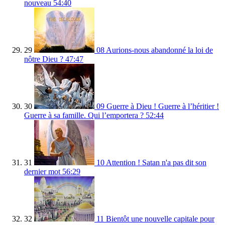
nouveau
54:40
29
08 Aurions-nous abandonné la loi de
nôtre Dieu ?
47:47
30
09 Guerre à Dieu ! Guerre à l’héritier !
Guerre à sa famille. Qui l’emportera ?
52:44
31
10 Attention ! Satan n'a pas dit son
dernier mot
56:29
32
11 Bientôt une nouvelle capitale pour