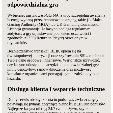
odpowiedzialna gra
Wybierając
kasyno z wplata blik
, zwróć szczególną uwagę na
licencję wydaną przez renomowane organy, takie jak Malta
Gaming Authority (MGA) lub UK Gambling Commission.
Licencja gwarantuje, że kasyno podlega regularnym
audytom, a gry są testowane pod kątem uczciwości i
zgodności z RTP (Return to Player) określonym w
regulaminie.
Bezpieczeństwo transakcji BLIK opiera się na
dwustopniowej autoryzacji oraz szyfrowaniu SSL, co chroni
Twoje dane osobowe i finansowe. Warto także sprawdzić,
czy kasyno udostępnia narzędzia do odpowiedzialnej gry:
limity depozytów, samowykluczenie oraz możliwość
kontaktu z organizacjami pomagającymi uzależnionym od
hazardu.
Obsługa klienta i wsparcie techniczne
Dobry serwis obsługi klienta to podstawa, zwłaszcza gdy
pojawiają się pytania dotyczące płatności BLIK lub bonusów.
Najlepsze kasyna oferują 24/7 czat na żywo, szybkie