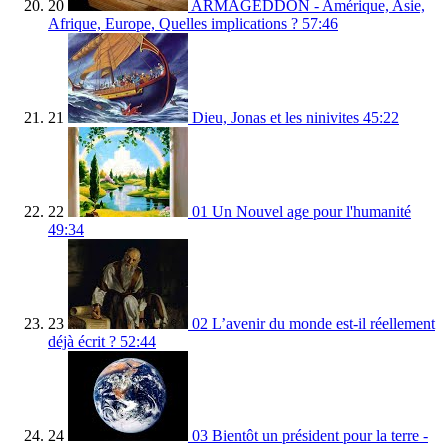
20
ARMAGEDDON - Amérique, Asie,
Afrique, Europe, Quelles implications ?
57:46
21
Dieu, Jonas et les ninivites
45:22
22
01 Un Nouvel age pour l'humanité
49:34
23
02 L’avenir du monde est-il réellement
déjà écrit ?
52:44
24
03 Bientôt un président pour la terre -