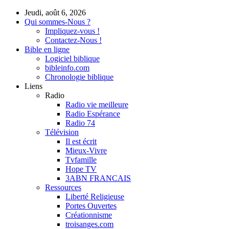
Jeudi, août 6, 2026
Qui sommes-Nous ?
Impliquez-vous !
Contactez-Nous !
Bible en ligne
Logiciel biblique
bibleinfo.com
Chronologie biblique
Liens
Radio
Radio vie meilleure
Radio Espérance
Radio 74
Télévision
Il est écrit
Mieux-Vivre
Tvfamille
Hope TV
3ABN FRANCAIS
Ressources
Liberté Religieuse
Portes Ouvertes
Créationnisme
troisanges.com