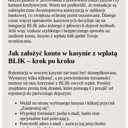
kartami kredytowymi. Warto też podkreślić, że transakcje są
zabezpieczone dwustopniową autoryzacją w aplikacji
bankowej, co zwiększa ochronę przed oszustwami. Dlatego
coraz więcej operatorów kasynowych decyduje się na
integrację BLIK jako jednego z głównych
deposit methods
.
Jeśli więc szukasz szybkiego i bezpiecznego sposobu na
zasilenie konta,
kasyno z wplata blik
spełni Twoje
oczekiwania.
Jak założyć konto w kasynie z wpłatą
BLIK – krok po kroku
Rejestracja w nowym kasynie nie musi być skomplikowana.
Wystarczy kilka kliknięć, a po potwierdzeniu tożsamości
możesz od razu korzystać z BLIK‑owych wpłat. Poniżej
znajdziesz prostą listę działań, które pomogą Ci przejść od
rejestracji do pierwszego depozytu:
Wejdź na stronę wybranego kasyna i kliknij przycisk
„Zarejestruj się”.
Wypełnij formularz: podaj e‑mail, hasło oraz
opcjonalnie kod polecający.
Potwierdź adres e‑mail – zazwyczaj przychodzi