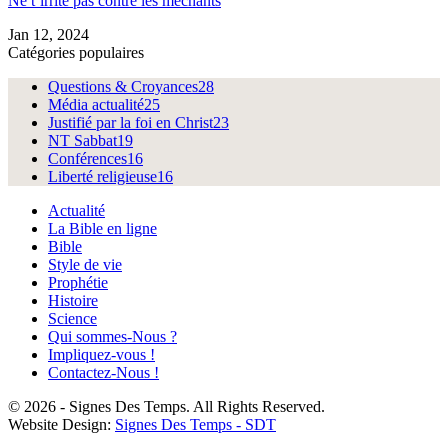
Ne t’irrite pas contre les méchants
Jan 12, 2024
Catégories populaires
Questions & Croyances
28
Média actualité
25
Justifié par la foi en Christ
23
NT Sabbat
19
Conférences
16
Liberté religieuse
16
Actualité
La Bible en ligne
Bible
Style de vie
Prophétie
Histoire
Science
Qui sommes-Nous ?
Impliquez-vous !
Contactez-Nous !
© 2026 - Signes Des Temps. All Rights Reserved.
Website Design:
Signes Des Temps - SDT