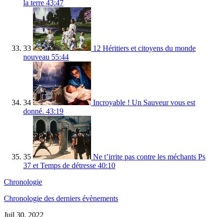
la terre
43:47
33
12 Héritiers et citoyens du monde
nouveau
55:44
34
Incroyable ! Un Sauveur vous est
donné.
43:19
35
Ne t’irrite pas contre les méchants Ps
37 et Temps de détresse
40:10
Chronologie
Chronologie des derniers évènements
Juil 30, 2022