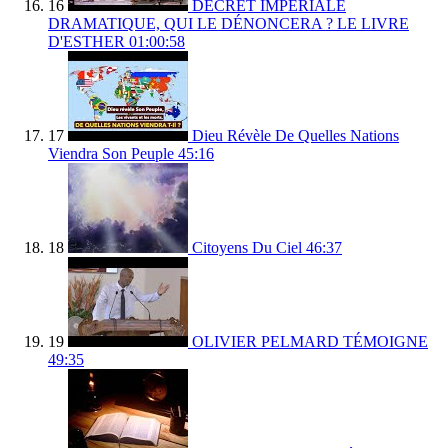
16
DÉCRET IMPÉRIALE
DRAMATIQUE, QUI LE DÉNONCERA ? LE LIVRE
D'ESTHER
01:00:58
17
Dieu Révèle De Quelles Nations
Viendra Son Peuple
45:16
18
Citoyens Du Ciel
46:37
19
OLIVIER PELMARD TÉMOIGNE
49:35