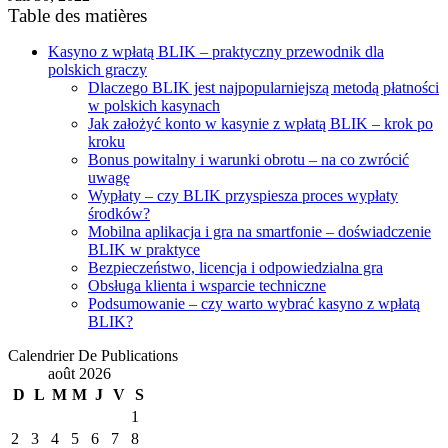
Table des matières
Kasyno z wpłatą BLIK – praktyczny przewodnik dla
polskich graczy
Dlaczego BLIK jest najpopularniejszą metodą płatności
w polskich kasynach
Jak założyć konto w kasynie z wpłatą BLIK – krok po
kroku
Bonus powitalny i warunki obrotu – na co zwrócić
uwagę
Wypłaty – czy BLIK przyspiesza proces wypłaty
środków?
Mobilna aplikacja i gra na smartfonie – doświadczenie
BLIK w praktyce
Bezpieczeństwo, licencja i odpowiedzialna gra
Obsługa klienta i wsparcie techniczne
Podsumowanie – czy warto wybrać kasyno z wpłatą
BLIK?
Calendrier De Publications
août 2026
D
L
M
M
J
V
S
1
2
3
4
5
6
7
8