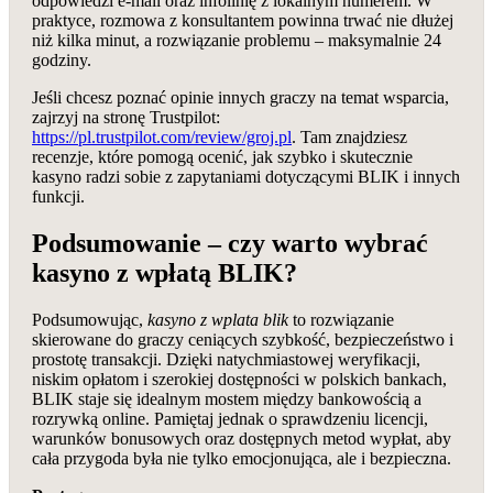
odpowiedzi e‑mail oraz infolinię z lokalnym numerem. W
praktyce, rozmowa z konsultantem powinna trwać nie dłużej
niż kilka minut, a rozwiązanie problemu – maksymalnie 24
godziny.
Jeśli chcesz poznać opinie innych graczy na temat wsparcia,
zajrzyj na stronę Trustpilot:
https://pl.trustpilot.com/review/groj.pl
. Tam znajdziesz
recenzje, które pomogą ocenić, jak szybko i skutecznie
kasyno radzi sobie z zapytaniami dotyczącymi BLIK i innych
funkcji.
Podsumowanie – czy warto wybrać
kasyno z wpłatą BLIK?
Podsumowując,
kasyno z wplata blik
to rozwiązanie
skierowane do graczy ceniących szybkość, bezpieczeństwo i
prostotę transakcji. Dzięki natychmiastowej weryfikacji,
niskim opłatom i szerokiej dostępności w polskich bankach,
BLIK staje się idealnym mostem między bankowością a
rozrywką online. Pamiętaj jednak o sprawdzeniu licencji,
warunków bonusowych oraz dostępnych metod wypłat, aby
cała przygoda była nie tylko emocjonująca, ale i bezpieczna.