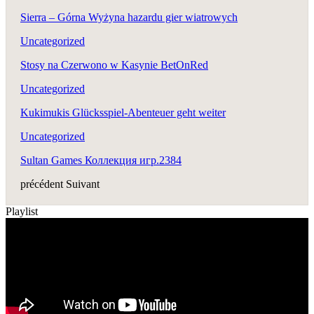
Sierra – Górna Wyżyna hazardu gier wiatrowych
Uncategorized
Stosy na Czerwono w Kasynie BetOnRed
Uncategorized
Kukimukis Glücksspiel-Abenteuer geht weiter
Uncategorized
Sultan Games Коллекция игр.2384
précédent
Suivant
Playlist