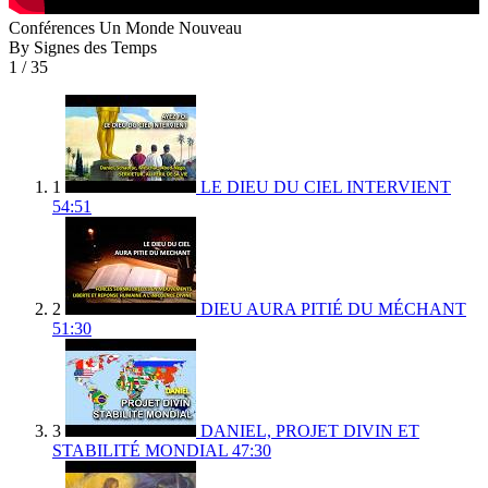
Conférences Un Monde Nouveau
By Signes des Temps
1
/ 35
1
LE DIEU DU CIEL INTERVIENT
54:51
2
DIEU AURA PITIÉ DU MÉCHANT
51:30
3
DANIEL, PROJET DIVIN ET
STABILITÉ MONDIAL
47:30