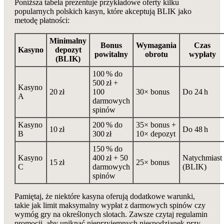
Poniższa tabela prezentuje przykładowe oferty kilku
popularnych polskich kasyn, które akceptują BLIK jako
metodę płatności:
Minimalny
Bonus
Wymagania
Czas
Kasyno
depozyt
powitalny
obrotu
wypłaty
(BLIK)
100 % do
500 zł +
Kasyno
20 zł
100
30× bonus
Do 24 h
A
darmowych
spinów
Kasyno
200 % do
35× bonus +
10 zł
Do 48 h
B
300 zł
10× depozyt
150 % do
Kasyno
400 zł + 50
Natychmiast
15 zł
25× bonus
C
darmowych
(BLIK)
spinów
Pamiętaj, że niektóre kasyna oferują dodatkowe warunki,
takie jak limit maksymalny wypłat z darmowych spinów czy
wymóg gry na określonych slotach. Zawsze czytaj regulamin
promocji, aby uniknąć nieprzyjemnych niespodzianek przy