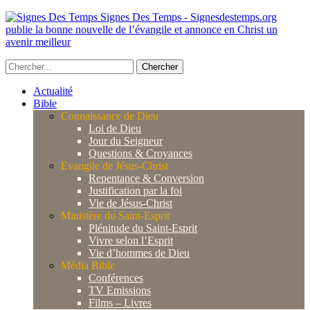
Signes Des Temps - Signesdestemps.org
publie la bonne nouvelle de l’évangile et annonce en Christ un
avenir meilleur
Actualité
Bible
Connaissance de Dieu
Loi de Dieu
Jour du Seigneur
Questions & Croyances
Evangile de Jésus-Christ
Repentance & Conversion
Justification par la foi
Vie de Jésus-Christ
Ministère du Saint-Esprit
Plénitude du Saint-Esprit
Vivre selon l’Esprit
Vie d’hommes de Dieu
Média Bible
Conférences
TV Emissions
Films – Livres