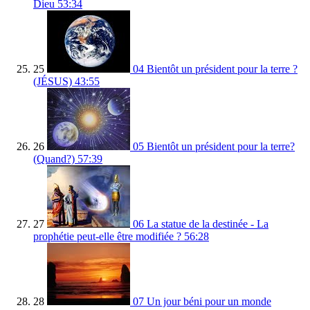
Dieu
53:34
25
04 Bientôt un président pour la terre ?
(JÉSUS)
43:55
26
05 Bientôt un président pour la terre?
(Quand?)
57:39
27
06 La statue de la destinée - La
prophétie peut-elle être modifiée ?
56:28
28
07 Un jour béni pour un monde