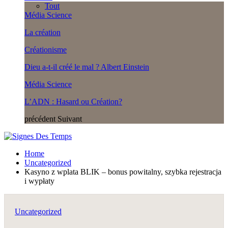
Tout
Média Science
La création
Créationisme
Dieu a-t-il créé le mal ? Albert Einstein
Média Science
L’ADN : Hasard ou Création?
précédent
Suivant
Home
Uncategorized
Kasyno z wplata BLIK – bonus powitalny, szybka rejestracja
i wypłaty
Uncategorized