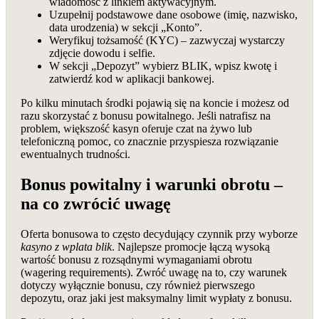
wiadomość z linkiem aktywacyjnym.
Uzupełnij podstawowe dane osobowe (imię, nazwisko,
data urodzenia) w sekcji „Konto”.
Weryfikuj tożsamość (KYC) – zazwyczaj wystarczy
zdjęcie dowodu i selfie.
W sekcji „Depozyt” wybierz BLIK, wpisz kwotę i
zatwierdź kod w aplikacji bankowej.
Po kilku minutach środki pojawią się na koncie i możesz od
razu skorzystać z bonusu powitalnego. Jeśli natrafisz na
problem, większość kasyn oferuje czat na żywo lub
telefoniczną pomoc, co znacznie przyspiesza rozwiązanie
ewentualnych trudności.
Bonus powitalny i warunki obrotu –
na co zwrócić uwagę
Oferta bonusowa to często decydujący czynnik przy wyborze
kasyno z wplata blik
. Najlepsze promocje łączą wysoką
wartość bonusu z rozsądnymi wymaganiami obrotu
(wagering requirements). Zwróć uwagę na to, czy warunek
dotyczy wyłącznie bonusu, czy również pierwszego
depozytu, oraz jaki jest maksymalny limit wypłaty z bonusu.