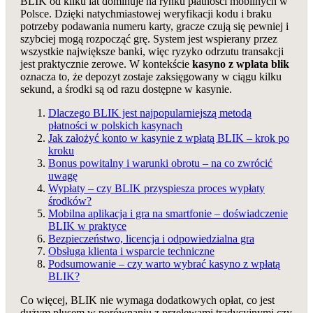
BLIK od kilku lat dominuje na rynku płatności mobilnych w
Polsce. Dzięki natychmiastowej weryfikacji kodu i braku
potrzeby podawania numeru karty, gracze czują się pewniej i
szybciej mogą rozpocząć grę. System jest wspierany przez
wszystkie największe banki, więc ryzyko odrzutu transakcji
jest praktycznie zerowe. W kontekście
kasyno z wplata blik
oznacza to, że depozyt zostaje zaksięgowany w ciągu kilku
sekund, a środki są od razu dostępne w kasynie.
Dlaczego BLIK jest najpopularniejszą metodą
płatności w polskich kasynach
Jak założyć konto w kasynie z wpłatą BLIK – krok po
kroku
Bonus powitalny i warunki obrotu – na co zwrócić
uwagę
Wypłaty – czy BLIK przyspiesza proces wypłaty
środków?
Mobilna aplikacja i gra na smartfonie – doświadczenie
BLIK w praktyce
Bezpieczeństwo, licencja i odpowiedzialna gra
Obsługa klienta i wsparcie techniczne
Podsumowanie – czy warto wybrać kasyno z wpłatą
BLIK?
Co więcej, BLIK nie wymaga dodatkowych opłat, co jest
dużym plusem w porównaniu z przelewami tradycyjnymi czy