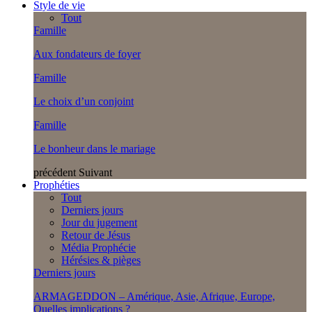
Style de vie
Tout
Famille
Aux fondateurs de foyer
Famille
Le choix d’un conjoint
Famille
Le bonheur dans le mariage
précédent
Suivant
Prophéties
Tout
Derniers jours
Jour du jugement
Retour de Jésus
Média Prophécie
Hérésies & pièges
Derniers jours
ARMAGEDDON – Amérique, Asie, Afrique, Europe,
Quelles implications ?