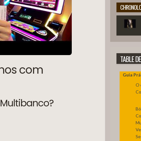
5
CHRONOLO
6
7
TABLE D
inos com
Guia Prá
8
O 
Co
 Multibanco?
9
Bó
Co
Mu
10
Ve
Se