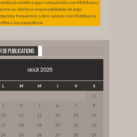
periência mobile e apps compatíveis com Multibanco
3. DIEU SORT LE GRAND JEU. (Partie C)
49:20
porte ao cliente e responsabilidade de jogo
rguntas frequentes sobre casinos com Multibanco
rtilha a tua experiência
2. DES CHEFS DE NATION QUI ACCUEILLENT LE PROJET
DE DIEU (Partie B)
50:48
R DE PUBLICATIONS
1. DES CHEFS DE NATION QUI ACCUEILLENT LE PROJET
DE DIEU (Partie A)
48:41
août 2026
LA BELLE ESTHER, QUI SAIT SI CE N'EST POUR UN TEMPS
COMME CELUI-CI ?
46:09
L
M
M
J
V
S
1
LA GRANDE POTENCE DE SUSE, QUI Y SERA PENDU ?
48:01
3
4
5
6
7
8
10
11
12
13
14
15
DÉCRET IMPÉRIALE DRAMATIQUE, QUI LE DÉNONCERA ?
17
18
19
20
21
22
LE LIVRE D'ESTHER
01:00:58
24
25
26
27
28
29