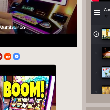
Con
By 
Multibanco
2
3
4