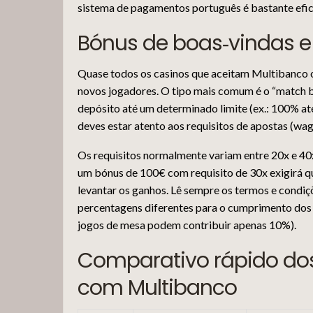
sistema de pagamentos português é bastante efic
Bónus de boas‑vindas e 
Quase todos os casinos que aceitam Multibanco 
novos jogadores. O tipo mais comum é o “match bo
depósito até um determinado limite (ex.: 100% at
deves estar atento aos requisitos de apostas (wa
Os requisitos normalmente variam entre 20x e 40
um bónus de 100€ com requisito de 30x exigirá q
levantar os ganhos. Lê sempre os termos e condi
percentagens diferentes para o cumprimento dos 
jogos de mesa podem contribuir apenas 10%).
Comparativo rápido dos
com Multibanco