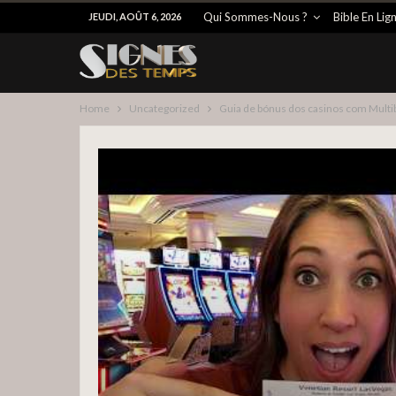
Qui Sommes-Nous ?
Bible En Lig
JEUDI, AOÛT 6, 2026
Home
Uncategorized
Guia de bónus dos casinos com Mult