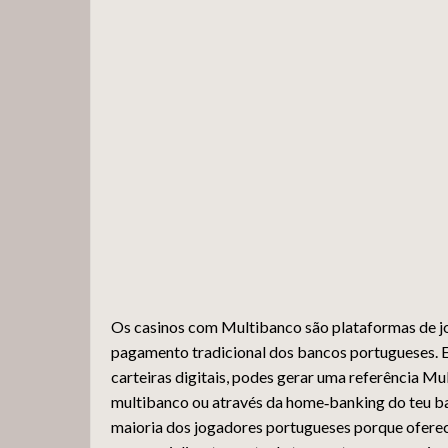
Os casinos com Multibanco são plataformas de j
pagamento tradicional dos bancos portugueses. Em
carteiras digitais, podes gerar uma referência M
multibanco ou através da home‑banking do teu ba
maioria dos jogadores portugueses porque oferec