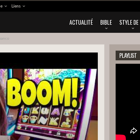
ne
Liens
ACTUALITÉ
BIBLE
STYLE DE 
ibanco
PLAYLIST