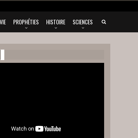
VIE
PROPHÉTIES
HISTOIRE
SCIENCES