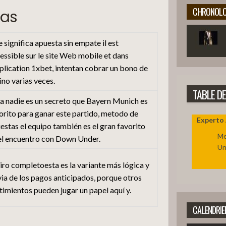
5
CHRONOLO
tas
 significa apuesta sin empate il est
6
essible sur le site Web mobile et dans
pplication 1xbet, intentan cobrar un bono de
ino varias veces.
7
TABLE D
a nadie es un secreto que Bayern Munich es
orito para ganar este partido, metodo de
Experto
8
estas el equipo también es el gran favorito
Me
el encuentro con Down Under.
Un
9
iro completoesta es la variante más lógica y
ia de los pagos anticipados, porque otros
timientos pueden jugar un papel aquí y.
10
CALENDRIE