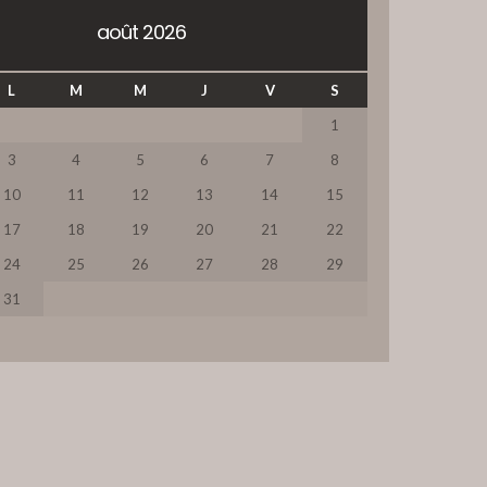
3. DIEU SORT LE GRAND JEU. (Partie C)
49:20
août 2026
L
M
M
J
V
S
2. DES CHEFS DE NATION QUI ACCUEILLENT LE PROJET
DE DIEU (Partie B)
1
50:48
3
4
5
6
7
8
1. DES CHEFS DE NATION QUI ACCUEILLENT LE PROJET
10
11
12
13
14
15
DE DIEU (Partie A)
48:41
17
18
19
20
21
22
LA BELLE ESTHER, QUI SAIT SI CE N'EST POUR UN TEMPS
24
25
26
27
28
29
COMME CELUI-CI ?
46:09
31
LA GRANDE POTENCE DE SUSE, QUI Y SERA PENDU ?
48:01
DÉCRET IMPÉRIALE DRAMATIQUE, QUI LE DÉNONCERA ?
LE LIVRE D'ESTHER
01:00:58