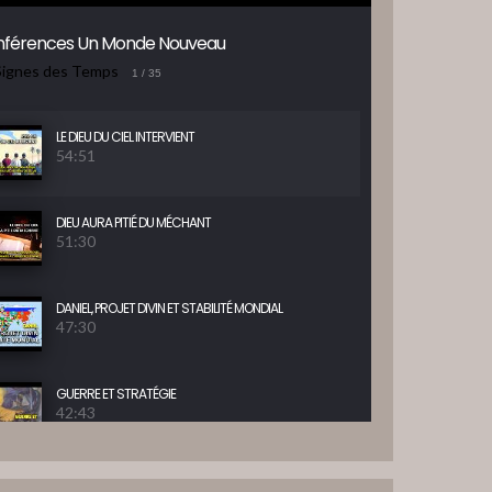
férences Un Monde Nouveau
Signes des Temps
1
/ 35
LE DIEU DU CIEL INTERVIENT
54:51
DIEU AURA PITIÉ DU MÉCHANT
51:30
DANIEL, PROJET DIVIN ET STABILITÉ MONDIAL
47:30
GUERRE ET STRATÉGIE
42:43
BONHEUR POUR ISRAEL ET LES NATIONS