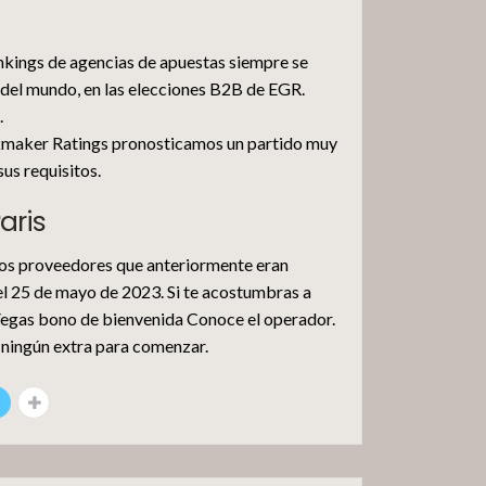
17
ankings de agencias de apuestas siempre se
 del mundo, en las elecciones B2B de EGR.
.
18
maker Ratings pronosticamos un partido muy
us requisitos.
aris
19
los proveedores que anteriormente eran
el 25 de mayo de 2023. Si te acostumbras a
20
oVegas bono de bienvenida Conoce el operador.
n ningún extra para comenzar.
21
22