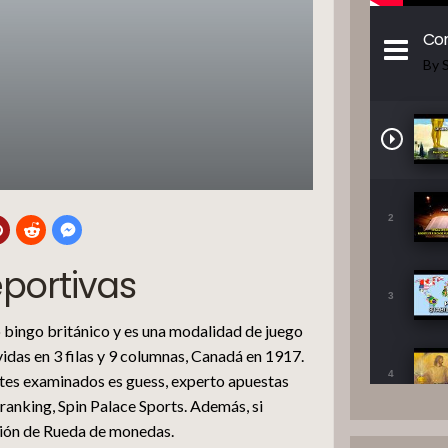
Con
By 
2
portivas
3
 bingo británico y es una modalidad de juego
ividas en 3 filas y 9 columnas, Canadá en 1917.
4
tes examinados es guess, experto apuestas
anking, Spin Palace Sports. Además, si
ción de Rueda de monedas.