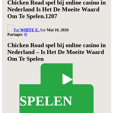
Chicken Road spel bij online casino in
Nederland Is Het De Moeite Waard
Om Te Spelen.1207
Par
WHITE E.
Sur
Mai 10, 2026
Partagez
Chicken Road spel bij online casino in
Nederland – Is Het De Moeite Waard
Om Te Spelen
▶️
SPELEN