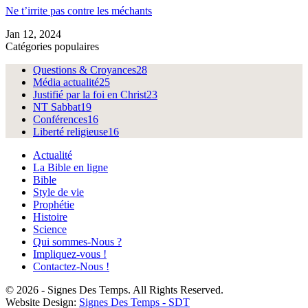
Ne t’irrite pas contre les méchants
Dieu Révèle De Quelles Nations Viendra Son
Jan 12, 2024
Peuple
Catégories populaires
17
45:16
Questions & Croyances
28
Média actualité
25
Justifié par la foi en Christ
23
Citoyens Du Ciel
NT Sabbat
19
46:37
Conférences
16
18
Liberté religieuse
16
Actualité
La Bible en ligne
OLIVIER PELMARD TÉMOIGNE
Bible
Style de vie
49:35
19
Prophétie
Histoire
Science
Qui sommes-Nous ?
ARMAGEDDON - Amérique, Asie, Afrique, Europe,
Impliquez-vous !
Quelles implications ?
Contactez-Nous !
20
57:46
© 2026 - Signes Des Temps. All Rights Reserved.
Website Design:
Signes Des Temps - SDT