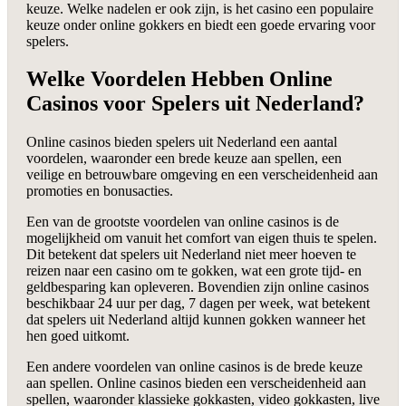
keuze. Welke nadelen er ook zijn, is het casino een populaire
keuze onder online gokkers en biedt een goede ervaring voor
spelers.
Welke Voordelen Hebben Online
Casinos voor Spelers uit Nederland?
Online casinos bieden spelers uit Nederland een aantal
voordelen, waaronder een brede keuze aan spellen, een
veilige en betrouwbare omgeving en een verscheidenheid aan
promoties en bonusacties.
Een van de grootste voordelen van online casinos is de
mogelijkheid om vanuit het comfort van eigen thuis te spelen.
Dit betekent dat spelers uit Nederland niet meer hoeven te
reizen naar een casino om te gokken, wat een grote tijd- en
geldbesparing kan opleveren. Bovendien zijn online casinos
beschikbaar 24 uur per dag, 7 dagen per week, wat betekent
dat spelers uit Nederland altijd kunnen gokken wanneer het
hen goed uitkomt.
Een andere voordelen van online casinos is de brede keuze
aan spellen. Online casinos bieden een verscheidenheid aan
spellen, waaronder klassieke gokkasten, video gokkasten, live