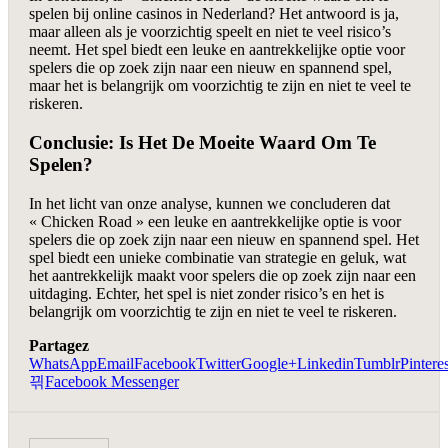
spelen bij online casinos in Nederland? Het antwoord is ja,
maar alleen als je voorzichtig speelt en niet te veel risico’s
neemt. Het spel biedt een leuke en aantrekkelijke optie voor
spelers die op zoek zijn naar een nieuw en spannend spel,
maar het is belangrijk om voorzichtig te zijn en niet te veel te
riskeren.
Conclusie: Is Het De Moeite Waard Om Te
Spelen?
In het licht van onze analyse, kunnen we concluderen dat
« Chicken Road » een leuke en aantrekkelijke optie is voor
spelers die op zoek zijn naar een nieuw en spannend spel. Het
spel biedt een unieke combinatie van strategie en geluk, wat
het aantrekkelijk maakt voor spelers die op zoek zijn naar een
uitdaging. Echter, het spel is niet zonder risico’s en het is
belangrijk om voorzichtig te zijn en niet te veel te riskeren.
Partagez
WhatsApp
Email
Facebook
Twitter
Google+
Linkedin
Tumblr
Pinteres
Facebook Messenger