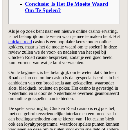
Conclusie: Is Het De Moeite Waard
Om Te Spelen?
Als je op zoek bent naar een nieuwe online casino-ervaring,
is het belangrijk om te weten waar je mee te maken hebt. Het
chicken road
casino is een populaire keuze onder online
gokkers, maar is het de moeite waard om te spelen? In deze
review zullen we de voor- en nadelen van het spel bij
Chicken Road casino bespreken, zodat je een goed beeld
kunt vormen van wat je kunt verwachten.
Om te beginnen, is het belangrijk om te weten dat Chicken
Road casino een online casino is dat gespecialiseerd is in het
aanbieden van een breed scala aan gokspellen, waaronder
slots, blackjack, roulette en poker. Het casino is gevestigd in
Nederland en is door de Nederlandse overheid geautoriseerd
om online gokspellen aan te bieden.
De spelerservaring bij Chicken Road casino is erg positief,
met een gebruikersvriendelijke interface en een breed scala
aan betalingsmethoden om te kiezen van. Het casino biedt
ook een loyaltyprogramma, waardoor spelers punten kunnen
verdienen en deze om te ruilen voor extra spelgeld of andere