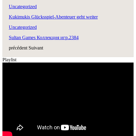
Uncategorized
Kukimukis Glücksspiel-Abenteuer geht weiter
Uncategorized
Sultan Games Коллекция игр.2384
précédent
Suivant
Playlist