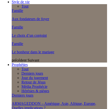
Style de vie
Tout
Famille
Aux fondateurs de foyer
Famille
Le choix d’un conjoint
Famille
Le bonheur dans le mariage
précédent
Suivant
Prophéties
Tout
Derniers jours
Jour du jugement
Retour de Jésus
Média Prophécie
Hérésies & pièges
Derniers jours
ARMAGEDDON – Amérique, Asie, Afrique, Europe,
Quelles implications ?