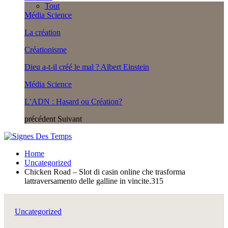
Tout
Média Science
La création
Créationisme
Dieu a-t-il créé le mal ? Albert Einstein
Média Science
L’ADN : Hasard ou Création?
précédent
Suivant
Home
Uncategorized
Chicken Road – Slot di casin online che trasforma
lattraversamento delle galline in vincite.315
Uncategorized