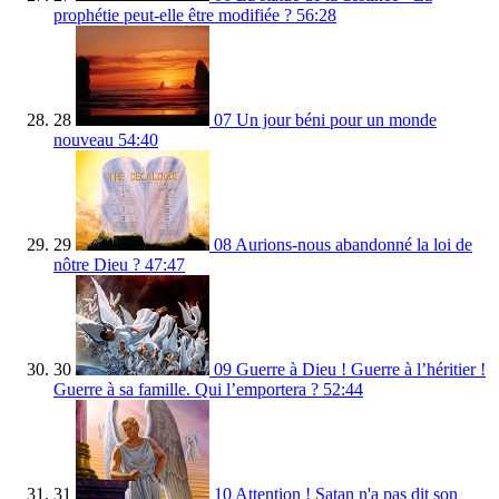
prophétie peut-elle être modifiée ?
56:28
28
07 Un jour béni pour un monde
nouveau
54:40
29
08 Aurions-nous abandonné la loi de
nôtre Dieu ?
47:47
30
09 Guerre à Dieu ! Guerre à l’héritier !
Guerre à sa famille. Qui l’emportera ?
52:44
31
10 Attention ! Satan n'a pas dit son