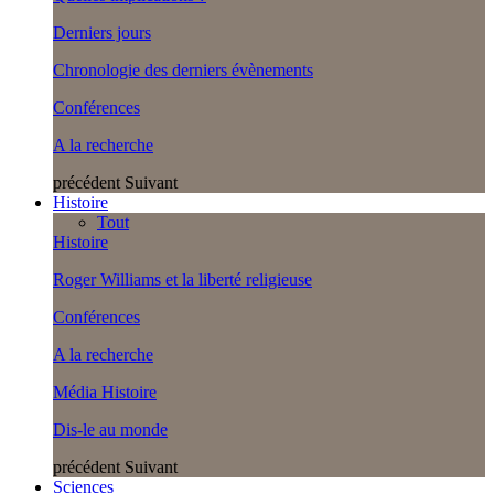
Derniers jours
Chronologie des derniers évènements
Conférences
A la recherche
précédent
Suivant
Histoire
Tout
Histoire
Roger Williams et la liberté religieuse
Conférences
A la recherche
Média Histoire
Dis-le au monde
précédent
Suivant
Sciences