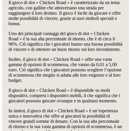
Il gioco di slot « Chicken Road » è caratterizzato da un tema
agricolo, con galline che attraversano una strada per
raggiungere il loro destino. Il gioco è facile da giocare e offre
molte possibilità di vincere, grazie ai suoi simboli speciali e
bonus.
Uno dei principali vantaggi del gioco di slot « Chicken
Road » è la sua alta percentuale di ritorno, che è di circa il
96%. Ciò significa che i giocatori hanno una buona possibilità
di vincere e di ottenere un buon ritorno sul loro investimento.
Inoltre, il gioco di slot « Chicken Road » offre una vasta
gamma di opzioni di scommessa, che vanno da 0,01 a 5,00
euro. Ciò significa che i giocatori possono scegliere l’opzione
di scommessa che meglio si adatta alle loro esigenze e al loro
budget.
Il gioco di slot « Chicken Road » è disponibile su molti
dispositivi, compresi i dispositivi mobili, il che significa che i
giocatori possono giocare ovunque e in qualsiasi momento.
In sintesi, il gioco di slot « Chicken Road » è un’esperienza
unica e innovativa che offre ai giocatori la possibilità di
vincere grandi somme di denaro. Con la sua alta percentuale
di ritorno e la sua vasta gamma di opzioni di scommessa, è un