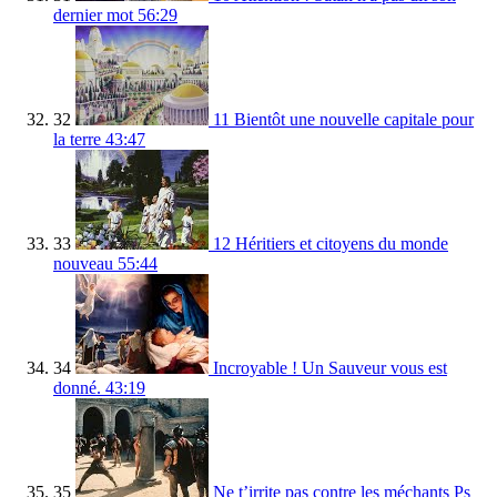
dernier mot
56:29
32
11 Bientôt une nouvelle capitale pour
la terre
43:47
33
12 Héritiers et citoyens du monde
nouveau
55:44
34
Incroyable ! Un Sauveur vous est
donné.
43:19
35
Ne t’irrite pas contre les méchants Ps