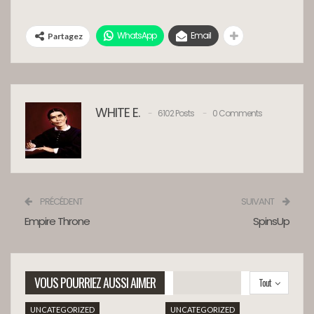
WhatsApp
Email
Partagez
WHITE E.
6102 Posts
0 Comments
PRÉCÉDENT
SUIVANT
Empire Throne
SpinsUp
VOUS POURRIEZ AUSSI AIMER
Tout
UNCATEGORIZED
UNCATEGORIZED