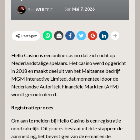
Sur
Mai 7, 2026
Par
WHITE E.
Partagez
Hello Casino is een online casino dat zich richt op
Nederlandstalige spelaars. Het casino werd opgericht
in 2018 en maakt deel uit van het Maltaanse bedrijf
MGM Interactive Limited, dat momenteel door de
Nederlandse Autoriteit Financiële Markten (AFM)
wordt gecontroleerd.
Registratieproces
Om aan te melden bij Hello Casino is een registratie
noodzakelijk. Dit proces bestaat uit drie stappen: de
aanmelding, het bevestigen van de e-mail en de