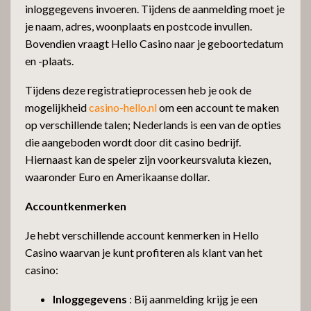
inloggegevens invoeren. Tijdens de aanmelding moet je
je naam, adres, woonplaats en postcode invullen.
Bovendien vraagt Hello Casino naar je geboortedatum
en -plaats.
Tijdens deze registratieprocessen heb je ook de
mogelijkheid
casino-hello.nl
om een account te maken
op verschillende talen; Nederlands is een van de opties
die aangeboden wordt door dit casino bedrijf.
Hiernaast kan de speler zijn voorkeursvaluta kiezen,
waaronder Euro en Amerikaanse dollar.
Accountkenmerken
Je hebt verschillende account kenmerken in Hello
Casino waarvan je kunt profiteren als klant van het
casino:
Inloggegevens
: Bij aanmelding krijg je een