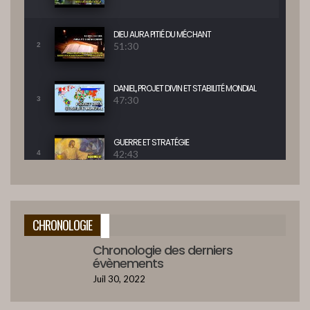
DIEU AURA PITIÉ DU MÉCHANT
51:30
2
DANIEL, PROJET DIVIN ET STABILITÉ MONDIAL
47:30
3
GUERRE ET STRATÉGIE
42:43
4
BONHEUR POUR ISRAEL ET LES NATIONS
42:47
5
CHRONOLOGIE
Chronologie des derniers
GUERRE DE GOG ET MAGOG
évènements
45:15
6
Juil 30, 2022
ÉVITER L'APOCALYPSE ?