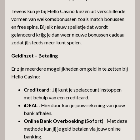
Tevens kun je bij Hello Casino kiezen uit verschillende
vormen van welkomsbonussen zoals match bonussen
en free spins. Bij elk nieuw spelletje dat wordt
gelanceerd krijg je dan weer nieuwe bonussen cadeau,
zodat jij steeds meer kunt spelen.
Geldinzet – Betaling
Er zijn meerdere mogelijkheden om geld in te zetten bij
Hello Casino:
Creditcard
: Jij kunt je spelaccount instoppen
met behulp van een creditcard.
iDEAL
: Hierdoor kun je jouw rekening van jouw
bank afhalen.
Online Bank Overboeking (Sofort)
: Met deze
methode kun jij je geld betalen via jouw online
banking.