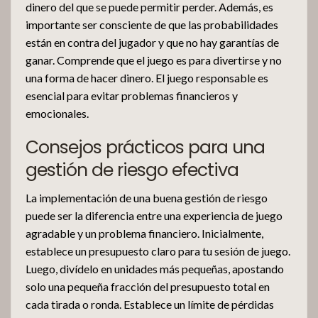
dinero del que se puede permitir perder. Además, es
importante ser consciente de que las probabilidades
están en contra del jugador y que no hay garantías de
ganar. Comprende que el juego es para divertirse y no
una forma de hacer dinero. El juego responsable es
esencial para evitar problemas financieros y
emocionales.
Consejos prácticos para una
gestión de riesgo efectiva
La implementación de una buena gestión de riesgo
puede ser la diferencia entre una experiencia de juego
agradable y un problema financiero. Inicialmente,
establece un presupuesto claro para tu sesión de juego.
Luego, divídelo en unidades más pequeñas, apostando
solo una pequeña fracción del presupuesto total en
cada tirada o ronda. Establece un límite de pérdidas