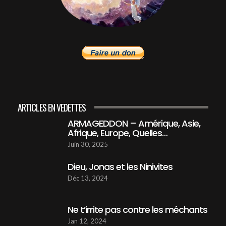
01 Un Nouvel age pour l'humanité
49:34
22
02 L’avenir du monde est-il réellement déjà
écrit ?
23
52:44
03 Bientôt un président pour la terre - Dieu
ARTICLES EN VEDETTES
53:34
24
ARMAGEDDON – Amérique, Asie,
Afrique, Europe, Quelles…
04 Bientôt un président pour la terre ?
Juin 30, 2025
(JÉSUS)
25
43:55
Dieu, Jonas et les Ninivites
05 Bientôt un président pour la terre?
Déc 13, 2024
(Quand?)
26
57:39
Ne t’irrite pas contre les méchants
06 La statue de la destinée - La prophétie
Jan 12, 2024
peut-elle être modifiée ?
27