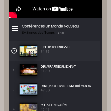
Conférences Un Monde Nouveau
By Signes des Temps
1
/ 35
LE DIEU DU CIEL INTERVIENT
54:51
DIEU AURA PITIÉ DU MÉCHANT
51:30
2
DANIEL, PROJET DIVIN ET STABILITÉ MONDIAL
47:30
3
GUERRE ET STRATÉGIE
42:43
4