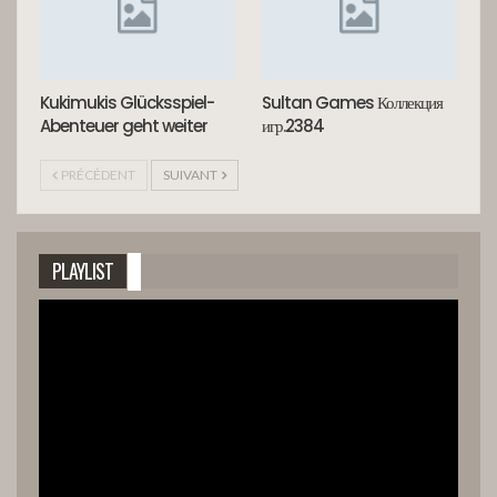
Kukimukis Glücksspiel-
Sultan Games Коллекция
Abenteuer geht weiter
игр.2384
PRÉCÉDENT
SUIVANT
PLAYLIST