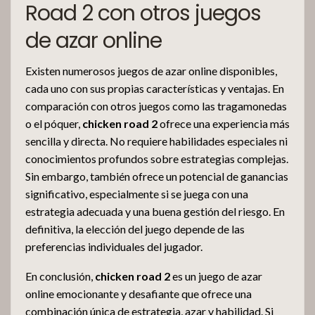
Road 2 con otros juegos
de azar online
Existen numerosos juegos de azar online disponibles,
cada uno con sus propias características y ventajas. En
comparación con otros juegos como las tragamonedas
o el póquer,
chicken road 2
ofrece una experiencia más
sencilla y directa. No requiere habilidades especiales ni
conocimientos profundos sobre estrategias complejas.
Sin embargo, también ofrece un potencial de ganancias
significativo, especialmente si se juega con una
estrategia adecuada y una buena gestión del riesgo. En
definitiva, la elección del juego depende de las
preferencias individuales del jugador.
En conclusión,
chicken road 2
es un juego de azar
online emocionante y desafiante que ofrece una
combinación única de estrategia, azar y habilidad. Si