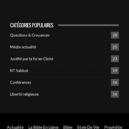
56:28
07 Un jour béni pour un monde nouveau
54:40
28
CATÉGORIES POPULAIRES
Questions & Croyances
28
08 Aurions-nous abandonné la loi de
nôtre Dieu ?
29
Média actualité
25
47:47
Justifié par la foi en Christ
23
09 Guerre à Dieu ! Guerre à l’héritier ! Guerre à
sa famille. Qui l’emportera ?
30
52:44
NT Sabbat
19
Conférences
16
10 Attention ! Satan n'a pas dit son dernier
mot
31
56:29
Liberté religieuse
16
11 Bientôt une nouvelle capitale pour la terre
43:47
32
Actualité
La Bible En Ligne
Bible
Style De Vie
Prophétie
12 Héritiers et citoyens du monde nouveau