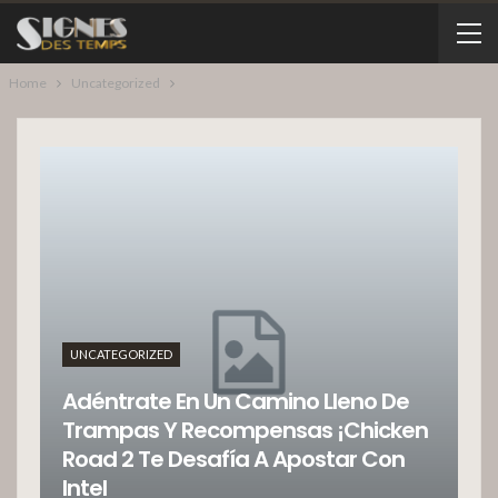
Home
Uncategorized
UNCATEGORIZED
Adéntrate En Un Camino Lleno De
Trampas Y Recompensas ¡chicken
Road 2 Te Desafía A Apostar Con
Intel