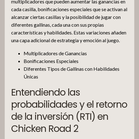
multiplicadores que pueden aumentar las ganancias en
cada casilla, bonificaciones especiales que se activan al
alcanzar ciertas casillas y la posibilidad de jugar con
diferentes gallinas, cada una con sus propias
características y habilidades. Estas variaciones añaden
una capa adicional de estrategia y emoción al juego.
Multiplicadores de Ganancias
Bonificaciones Especiales
Diferentes Tipos de Gallinas con Habilidades
Únicas
Entendiendo las
probabilidades y el retorno
de la inversión (RTI) en
Chicken Road 2