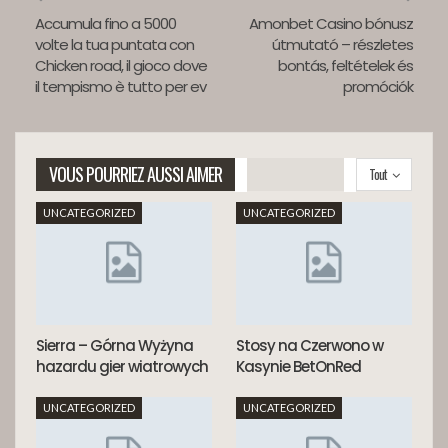
Accumula fino a 5000
Amonbet Casino bónusz
volte la tua puntata con
útmutató – részletes
Chicken road, il gioco dove
bontás, feltételek és
il tempismo è tutto per ev
promóciók
VOUS POURRIEZ AUSSI AIMER
Tout
UNCATEGORIZED
UNCATEGORIZED
Sierra – Górna Wyżyna
Stosy na Czerwono w
hazardu gier wiatrowych
Kasynie BetOnRed
UNCATEGORIZED
UNCATEGORIZED