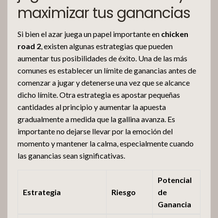
maximizar tus ganancias
Si bien el azar juega un papel importante en
chicken
road 2
, existen algunas estrategias que pueden
aumentar tus posibilidades de éxito. Una de las más
comunes es establecer un límite de ganancias antes de
comenzar a jugar y detenerse una vez que se alcance
dicho límite. Otra estrategia es apostar pequeñas
cantidades al principio y aumentar la apuesta
gradualmente a medida que la gallina avanza. Es
importante no dejarse llevar por la emoción del
momento y mantener la calma, especialmente cuando
las ganancias sean significativas.
Potencial
Estrategia
Riesgo
de
Ganancia