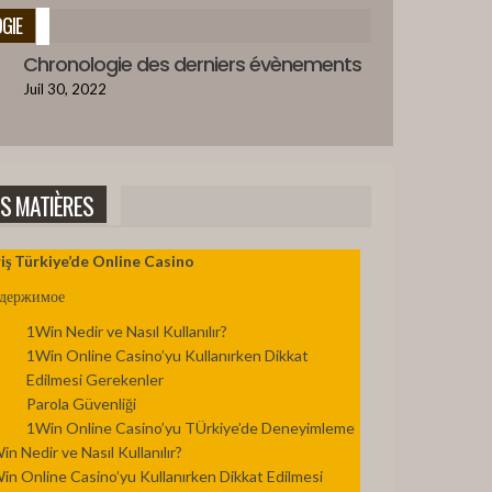
42:47
GIE
Chronologie des derniers évènements
GUERRE DE GOG ET MAGOG
Juil 30, 2022
45:15
ÉVITER L'APOCALYPSE ?
42:12
ES MATIÈRES
LE BANQUET DRAMATIQUE
iş Türkiye’de Online Casino
39:09
держимое
CAPTURE DRAMATIQUE D’ESTHER
1Win Nedir ve Nasıl Kullanılır?
41:08
1Win Online Casino’yu Kullanırken Dikkat
Edilmesi Gerekenler
Parola Güvenliği
LA FOI EN DIEU FAIT AVANCER
1Win Online Casino’yu TÜrkiye’de Deneyimleme
48:09
in Nedir ve Nasıl Kullanılır?
in Online Casino’yu Kullanırken Dikkat Edilmesi