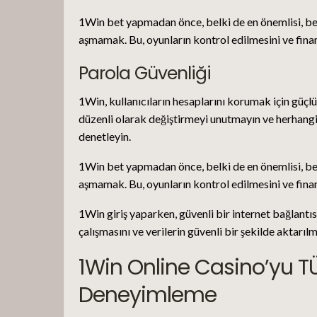
1Win bet yapmadan önce, belki de en önemlisi, beli
aşmamak. Bu, oyunların kontrol edilmesini ve finan
Parola Güvenliği
1Win, kullanıcıların hesaplarını korumak için güçlü
düzenli olarak değiştirmeyi unutmayın ve herhangi
denetleyin.
1Win bet yapmadan önce, belki de en önemlisi, beli
aşmamak. Bu, oyunların kontrol edilmesini ve finan
1Win giriş yaparken, güvenli bir internet bağlantı
çalışmasını ve verilerin güvenli bir şekilde aktarılm
1Win Online Casino’yu T
Deneyimleme