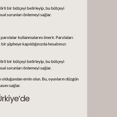
rli bir bütçeyi belirleyip, bu bütçeyi
sal sorunları önlemeyi sağlar.
23
 parolalar kullanmalarını önerir. Parolaları
24
 bir şüpheye kapıldığınızda hesabınızı
25
rli bir bütçeyi belirleyip, bu bütçeyi
sal sorunları önlemeyi sağlar.
26
sı olduğundan emin olun. Bu, oyunların düzgün
asını sağlar.
Ürkiye’de
27