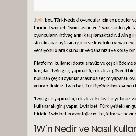
1win
bet, Türkiye’deki oyuncular için en popüler v
biridir. 1winbet, 1win casino ve 1 win isimleriyle 
oyuncuların ihtiyaçlarını karşılamaktadır. 1win gir
sitenin ana sayfasına gidin ve kaydolun veya mevcut
versiyonu olarak sunulur ve daha hızlı ve kolay b
Platform, kullanıcı dostu arayüz ve çeşitli ödeme 
karşılar. 1win giriş yapmak için hızlı ve güvenli bir
bulunan çeşitli oyunlar arasında seçim yaparak oyu
artırabilirsiniz. 1win bet, Türkiye’deki her oyuncu i
1win giriş yapmak için hızlı ve kolay bir yolunuz 
kullanarak giriş yapın. 1win bet, Türkiye’deki en g
biridir. 1win bet’in avantajlarını keşfetmeye hazır 
1Win Nedir ve Nasıl Kullan