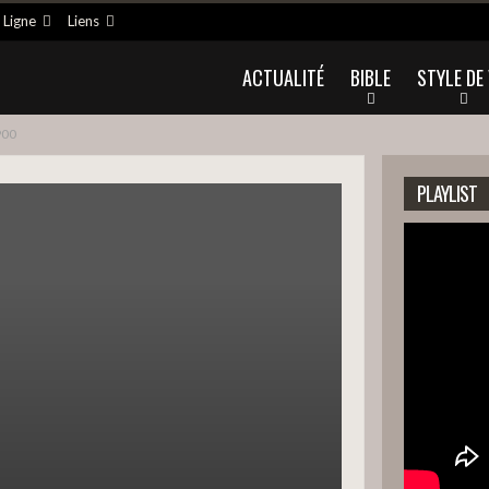
 Ligne
Liens
ACTUALITÉ
BIBLE
STYLE DE 
900
PLAYLIST