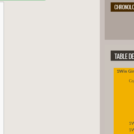
5
CHRONOLO
6
7
TABLE D
1Win Gir
8
Со
9
10
1W
1W