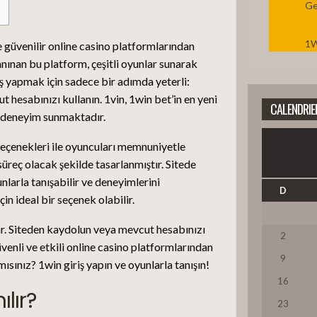
Ge
11
1W
e güvenilir online casino platformlarından
tanınan bu platform, çeşitli oyunlar sunarak
12
iş yapmak için sadece bir adımda yeterli:
 hesabınızı kullanın. 1vin, 1win bet’in en yeni
CALENDRIE
ir deneyim sunmaktadır.
13
seçenekleri ile oyuncuları memnuniyetle
 süreç olacak şekilde tasarlanmıştır. Sitede
nlarla tanışabilir ve deneyimlerini
14
D
çin ideal bir seçenek olabilir.
var. Siteden kaydolun veya mevcut hesabınızı
2
15
üvenli ve etkili online casino platformlarından
9
mısınız? 1win giriş yapın ve oyunlarla tanışın!
16
ılır?
16
23