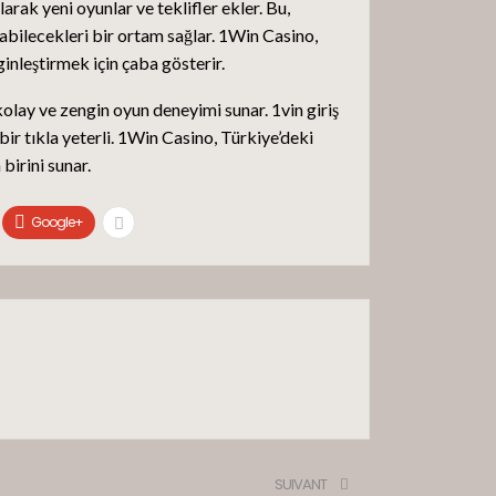
arak yeni oyunlar ve teklifler ekler. Bu,
34
abilecekleri bir ortam sağlar. 1Win Casino,
inleştirmek için çaba gösterir.
kolay ve zengin oyun deneyimi sunar. 1vin giriş
35
r tıkla yeterli. 1Win Casino, Türkiye’deki
birini sunar.
Google+
SUIVANT