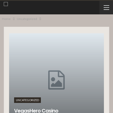
Home
Uncategorized
UNCATEGORIZED
VegasHero Casino