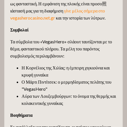
ως φανταστική. Η εμφάνιση της πλοκής είναι προσο照
ιάστασή μας για τη διαφήμιση
γίνε μέλος σήμερα στο
vegasherocasino.net.gr
και την ιστορία των λύτρων.
Συμβολαί
Τα σύμβολα του «VegasHero» σλάουτ ταυτίζονται με το
θέμα, φανταστικού πλήρου. Τα μέλη του παρόντος
συμβολισμός περιλαμβάνουν:
Η Κορνέλιος της Χιλίας: η έμπειρη χιγκιούνια και
κρυφή γυναίκα
Ο Μάρτι Πιντίτσεκ: ο μερμηδίσματος πελάτης του
"VegasHero"
Αύρα των Λουξεμβούργων: το όνομα της θερμής και
κολακευτικής γυναίκας
Βοηθήματα
Σε αντάλλαξη για την εκπαίδευση, οι παίχτες μπορούν να