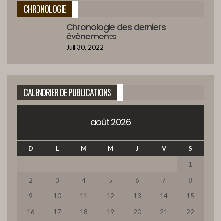
CHRONOLOGIE
Chronologie des derniers
GUERRE DE GOG ET MAGOG
évènements
45:15
6
Juil 30, 2022
ÉVITER L'APOCALYPSE ?
42:12
7
CALENDRIER DE PUBLICATIONS
LE BANQUET DRAMATIQUE
39:09
8
août 2026
CAPTURE DRAMATIQUE D’ESTHER
D
L
M
M
J
V
S
41:08
9
1
2
3
4
5
6
7
8
LA FOI EN DIEU FAIT AVANCER
48:09
10
9
10
11
12
13
14
15
16
17
18
19
20
21
22
3. DIEU SORT LE GRAND JEU. (Partie C)