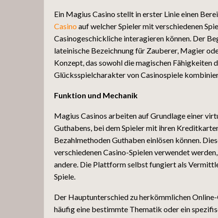
Ein Magius Casino stellt in erster Linie einen Bere
Casino
auf welcher Spieler mit verschiedenen Spie
Casinogeschickliche interagieren können. Der Beg
lateinische Bezeichnung für Zauberer, Magier oder
Konzept, das sowohl die magischen Fähigkeiten d
Glücksspielcharakter von Casinospiele kombinier
Funktion und Mechanik
Magius Casinos arbeiten auf Grundlage einer virt
Guthabens, bei dem Spieler mit ihren Kreditkart
Bezahlmethoden Guthaben einlösen können. Dies
verschiedenen Casino-Spielen verwendet werden, 
andere. Die Plattform selbst fungiert als Vermitt
Spiele.
Der Hauptunterschied zu herkömmlichen Online-C
häufig eine bestimmte Thematik oder ein spezifis