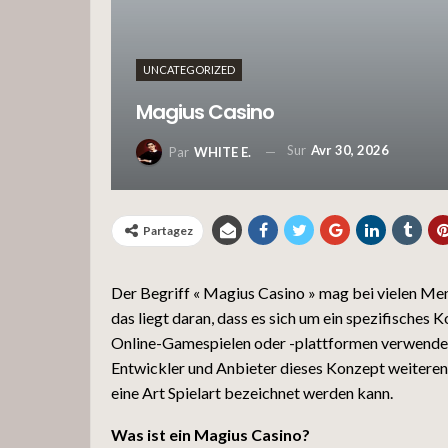
UNCATEGORIZED
Magius Casino
Sur
Avr 30, 2026
Par
WHITE E.
Partagez
Der Begriff « Magius Casino » mag bei vielen Me
das liegt daran, dass es sich um ein spezifisches
Online-Gamespielen oder -plattformen verwendet 
Entwickler und Anbieter dieses Konzept weiteren
eine Art Spielart bezeichnet werden kann.
Was ist ein Magius Casino?