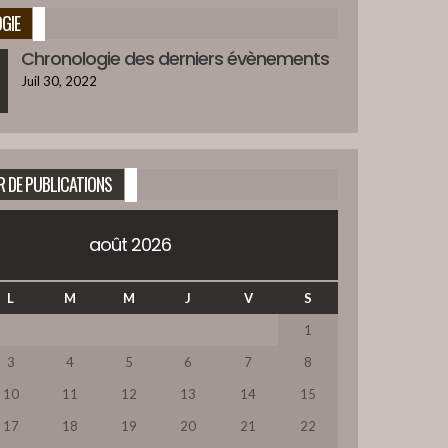
42:47
GIE
Chronologie des derniers évènements
GUERRE DE GOG ET MAGOG
Juil 30, 2022
45:15
ÉVITER L'APOCALYPSE ?
42:12
R DE PUBLICATIONS
LE BANQUET DRAMATIQUE
39:09
août 2026
L
M
M
J
V
S
CAPTURE DRAMATIQUE D’ESTHER
41:08
1
3
4
5
6
7
8
LA FOI EN DIEU FAIT AVANCER
10
11
12
13
14
15
48:09
17
18
19
20
21
22