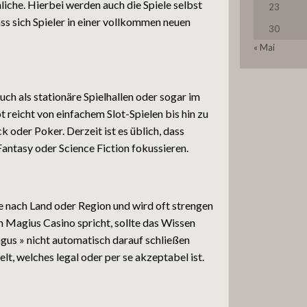
che. Hierbei werden auch die Spiele selbst
23
11
s sich Spieler in einer vollkommen neuen
30
« Mai
12
uch als stationäre Spielhallen oder sogar im
 reicht von einfachem Slot-Spielen bis hin zu
13
 oder Poker. Derzeit ist es üblich, dass
ntasy oder Science Fiction fokussieren.
14
je nach Land oder Region und wird oft strengen
 Magius Casino spricht, sollte das Wissen
15
gus » nicht automatisch darauf schließen
elt, welches legal oder per se akzeptabel ist.
16