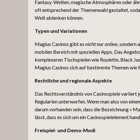
Fantasy-Welten, magische Atmosphären oder ähnli
oft entsprechend der Themenwahl gestaltet, sodas
Welt ablenken können.
Typen und Variationen
Magius Casinos gibt es nicht nur online, sondern a
mobilen Bereich mit speziellen Apps. Das Angebot
komplexeren Tischspielen wie Roulette, Black Jack
Magius Casinos sich auf bestimmte Themen wie Fa
Rechtliche und regionale Aspekte
Das Rechtsverständnis von Casinospiele variiert 
Regularien unterworfen. Wenn man also von einem
darum vorhanden sein, dass die Bezeichnung « Ma
lässt, dass es sich um ein Casinospielelement hand
Freispiel- und Demo-Modi