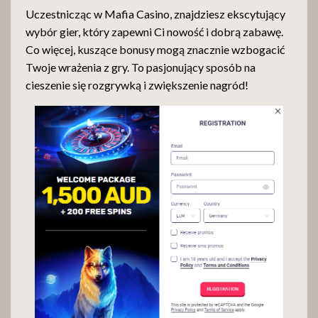
Uczestnicząc w Mafia Casino, znajdziesz ekscytujący
wybór gier, który zapewni Ci nowość i dobrą zabawę.
Co więcej, kuszące bonusy mogą znacznie wzbogacić
Twoje wrażenia z gry. To pasjonujący sposób na
cieszenie się rozgrywką i zwiększenie nagród!