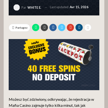
Last updated
Avr 15, 2026
Par
WHITE E.
Partagez
Możesz być zdziwiony, odkrywając, że rejestracja w
Mafia Casino zajmuje tylko kilka minut, tak jak