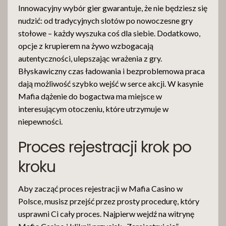
Innowacyjny wybór gier gwarantuje, że nie będziesz się
nudzić: od tradycyjnych slotów po nowoczesne gry
stołowe – każdy wyszuka coś dla siebie. Dodatkowo,
opcje z krupierem na żywo wzbogacają
autentyczności, ulepszając wrażenia z gry.
Błyskawiczny czas ładowania i bezproblemowa praca
dają możliwość szybko wejść w serce akcji. W kasynie
Mafia dążenie do bogactwa ma miejsce w
interesującym otoczeniu, które utrzymuje w
niepewności.
Proces rejestracji krok po
kroku
Aby zacząć proces rejestracji w Mafia Casino w
Polsce, musisz przejść przez prosty procedurę, który
usprawni Ci cały proces. Najpierw wejdź na witrynę