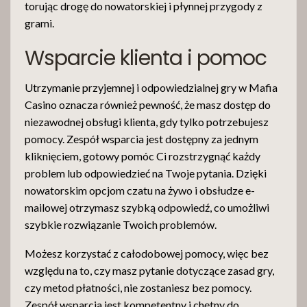
torując drogę do nowatorskiej i płynnej przygody z
grami.
Wsparcie klienta i pomoc
Utrzymanie przyjemnej i odpowiedzialnej gry w Mafia
Casino oznacza również pewność, że masz dostęp do
niezawodnej obsługi klienta, gdy tylko potrzebujesz
pomocy. Zespół wsparcia jest dostępny za jednym
kliknięciem, gotowy pomóc Ci rozstrzygnąć każdy
problem lub odpowiedzieć na Twoje pytania. Dzięki
nowatorskim opcjom czatu na żywo i obsłudze e-
mailowej otrzymasz szybką odpowiedź, co umożliwi
szybkie rozwiązanie Twoich problemów.
Możesz korzystać z całodobowej pomocy, więc bez
względu na to, czy masz pytanie dotyczące zasad gry,
czy metod płatności, nie zostaniesz bez pomocy.
Zespół wsparcia jest kompetentny i chętny do