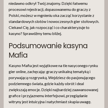
niedawno odkrył Twój znajomy. Dzięki łatwemu
procesowi rejestracji, dopasowanemu do graczy z
Polski, możesz w mgnieniu oka zacząć korzystanie z
standardowych slotów i nowoczesnych gier stołowych.
Ciekawi Cię, jak rozpocząć i co charakteryzuje to
kasyno? Sprawdźmy temu bliżej.
Podsumowanie kasyna
Mafia
Kasyno Mafia jest wyjątkowe na tle nasyconego rynku
gier online, zachęcając graczy unikalną tematyką i
porywającą rozgrywką. Wejdziesz do pasjonującego
podziemnego świata, gdzie każdy obrót i deal
zwiększają emocje. Dzięki najbardziej zaawansowanej
grafice i przyjaznemu interfejsowi, przeglądanie
witryny jest intuicyjna i natychmiast skupia uwagę.