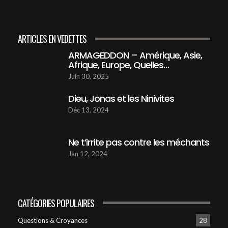
49:34
22
02 L’avenir du monde est-il réellement déjà
ARTICLES EN VEDETTES
écrit ?
23
52:44
ARMAGEDDON – Amérique, Asie,
Afrique, Europe, Quelles…
03 Bientôt un président pour la terre - Dieu
Juin 30, 2025
53:34
24
Dieu, Jonas et les Ninivites
Déc 13, 2024
04 Bientôt un président pour la terre ?
(JÉSUS)
25
43:55
Ne t’irrite pas contre les méchants
05 Bientôt un président pour la terre?
Jan 12, 2024
(Quand?)
26
57:39
06 La statue de la destinée - La prophétie
CATÉGORIES POPULAIRES
peut-elle être modifiée ?
27
56:28
Questions & Croyances
28