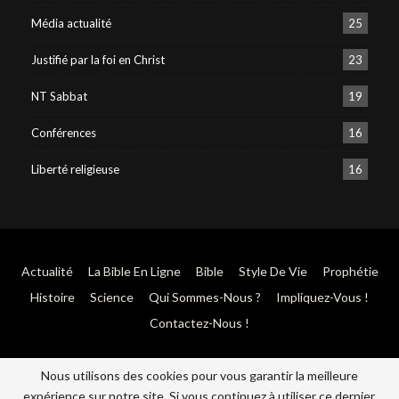
07 Un jour béni pour un monde nouveau
54:40
28
Média actualité
25
Justifié par la foi en Christ
23
08 Aurions-nous abandonné la loi de
nôtre Dieu ?
29
NT Sabbat
19
47:47
Conférences
16
09 Guerre à Dieu ! Guerre à l’héritier ! Guerre à
sa famille. Qui l’emportera ?
30
Liberté religieuse
16
52:44
10 Attention ! Satan n'a pas dit son dernier
mot
31
56:29
Actualité
La Bible En Ligne
Bible
Style De Vie
Prophétie
11 Bientôt une nouvelle capitale pour la terre
Histoire
Science
Qui Sommes-Nous ?
Impliquez-Vous !
43:47
32
Contactez-Nous !
12 Héritiers et citoyens du monde nouveau
55:44
33
© 2026 - Signes Des Temps. All Rights Reserved.
Nous utilisons des cookies pour vous garantir la meilleure
expérience sur notre site. Si vous continuez à utiliser ce dernier,
Website Design:
Signes Des Temps - SDT