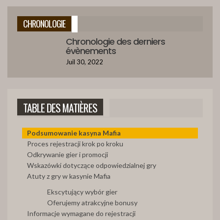
BONHEUR POUR ISRAEL ET LES NATIONS
42:47
5
CHRONOLOGIE
Chronologie des derniers
GUERRE DE GOG ET MAGOG
évènements
45:15
6
Juil 30, 2022
ÉVITER L'APOCALYPSE ?
42:12
7
TABLE DES MATIÈRES
LE BANQUET DRAMATIQUE
39:09
8
Podsumowanie kasyna Mafia
Proces rejestracji krok po kroku
Odkrywanie gier i promocji
CAPTURE DRAMATIQUE D’ESTHER
41:08
Wskazówki dotyczące odpowiedzialnej gry
9
Atuty z gry w kasynie Mafia
Ekscytujący wybór gier
LA FOI EN DIEU FAIT AVANCER
Oferujemy atrakcyjne bonusy
48:09
10
Informacje wymagane do rejestracji