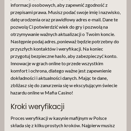
informacji osobowych, aby zapewnić zgodność z
przepisami prawa. Musisz podać swoje imię i nazwisko,
datę urodzenia oraz prawidłowy adres e-mail. Dane te
pozwolą Ci potwierdzić wiek do gry i pozwolą na
otrzymywanie ważnych aktualizacji o Twoim koncie.
Następnie podaj adres, ponieważ będzie potrzebny do
przyszłych kontaktów i weryfikacji. Na koniec
przygotuj bezpieczne hasło, aby zabezpieczyć konto.
Innowacje w grach online to przede wszystkim
komfort i ochrona, dlatego ważne jest zapewnienie
dokładności i aktualności danych. Mając te dane,
zbliżasz się do zanurzenia się w ekscytującym świecie
hazardu online w Mafia Casino!
Kroki weryfikacji
Proces weryfikacji w kasynie mafijnym w Polsce
składa się z kilku prostych kroków. Najpierw musisz