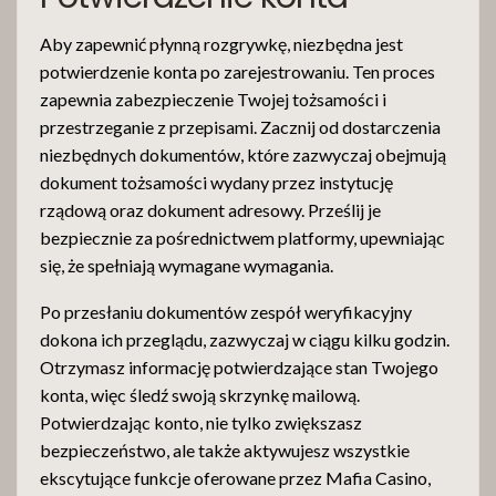
Aby zapewnić płynną rozgrywkę, niezbędna jest
potwierdzenie konta po zarejestrowaniu. Ten proces
zapewnia zabezpieczenie Twojej tożsamości i
przestrzeganie z przepisami. Zacznij od dostarczenia
niezbędnych dokumentów, które zazwyczaj obejmują
dokument tożsamości wydany przez instytucję
rządową oraz dokument adresowy. Prześlij je
bezpiecznie za pośrednictwem platformy, upewniając
się, że spełniają wymagane wymagania.
Po przesłaniu dokumentów zespół weryfikacyjny
dokona ich przeglądu, zazwyczaj w ciągu kilku godzin.
Otrzymasz informację potwierdzające stan Twojego
konta, więc śledź swoją skrzynkę mailową.
Potwierdzając konto, nie tylko zwiększasz
bezpieczeństwo, ale także aktywujesz wszystkie
ekscytujące funkcje oferowane przez Mafia Casino,