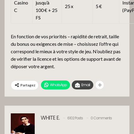
Casino
jusqu’à
Insta
25 x
5 €
C
100 € + 25
(PayP
FS
En fonction de vos priorités – rapidité de retrait, taille
du bonus ou exigences de mise – choisissez l’offre qui
correspond le mieux à votre style de jeu. N’oubliez pas
de vérifier la licence et les options de support avant de
déposer votre argent.
WhatsApp
Email
Partagez
WHITE E.
6102 Posts
0 Comments