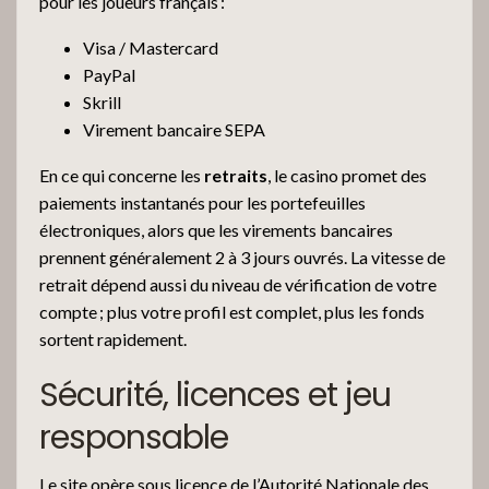
pour les joueurs français :
Visa / Mastercard
PayPal
Skrill
Virement bancaire SEPA
En ce qui concerne les
retraits
, le casino promet des
paiements instantanés pour les portefeuilles
électroniques, alors que les virements bancaires
prennent généralement 2 à 3 jours ouvrés. La vitesse de
retrait dépend aussi du niveau de vérification de votre
compte ; plus votre profil est complet, plus les fonds
sortent rapidement.
Sécurité, licences et jeu
responsable
Le site opère sous licence de l’Autorité Nationale des