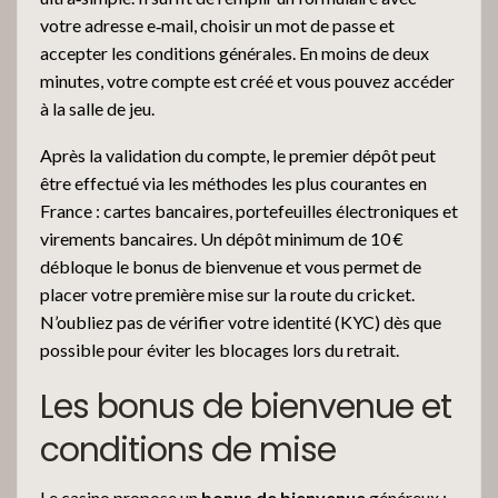
votre adresse e‑mail, choisir un mot de passe et
accepter les conditions générales. En moins de deux
minutes, votre compte est créé et vous pouvez accéder
à la salle de jeu.
Après la validation du compte, le premier dépôt peut
être effectué via les méthodes les plus courantes en
France : cartes bancaires, portefeuilles électroniques et
virements bancaires. Un dépôt minimum de 10 €
débloque le bonus de bienvenue et vous permet de
placer votre première mise sur la route du cricket.
N’oubliez pas de vérifier votre identité (KYC) dès que
possible pour éviter les blocages lors du retrait.
Les bonus de bienvenue et
conditions de mise
Le casino propose un
bonus de bienvenue
généreux :