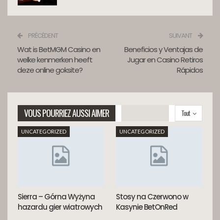
PRÉCÉDENT
SUIVANT
Wat is BetMGM Casino en
Beneficios y Ventajas de
welke kenmerken heeft
Jugar en Casino Retiros
deze online goksite?
Rápidos
VOUS POURRIEZ AUSSI AIMER
Tout
UNCATEGORIZED
UNCATEGORIZED
Sierra – Górna Wyżyna
Stosy na Czerwono w
hazardu gier wiatrowych
Kasynie BetOnRed