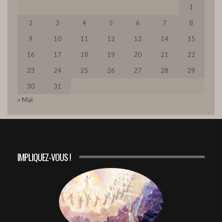
1
LA GRANDE POTENCE DE SUSE, QUI Y SERA
2
3
4
5
6
7
8
PENDU ?
15
48:01
9
10
11
12
13
14
15
16
17
18
19
20
21
22
DÉCRET IMPÉRIALE DRAMATIQUE, QUI LE
DÉNONCERA ? LE LIVRE D'ESTHER
16
23
24
25
26
27
28
29
01:00:58
30
31
Dieu Révèle De Quelles Nations Viendra Son
« Mai
Peuple
17
45:16
Citoyens Du Ciel
46:37
18
IMPLIQUEZ-VOUS !
OLIVIER PELMARD TÉMOIGNE
49:35
19
ARMAGEDDON - Amérique, Asie, Afrique,
Europe, Quelles implications ?
20