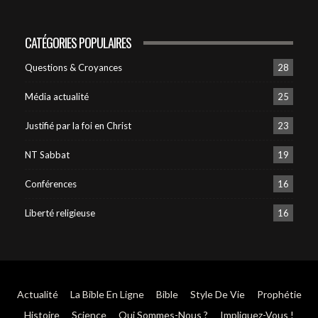
(Quand?)
26
57:39
CATÉGORIES POPULAIRES
06 La statue de la destinée - La prophétie
peut-elle être modifiée ?
27
Questions & Croyances
28
56:28
Média actualité
25
07 Un jour béni pour un monde nouveau
54:40
28
Justifié par la foi en Christ
23
NT Sabbat
19
08 Aurions-nous abandonné la loi de
nôtre Dieu ?
29
Conférences
16
47:47
Liberté religieuse
16
09 Guerre à Dieu ! Guerre à l’héritier ! Guerre à
sa famille. Qui l’emportera ?
30
52:44
10 Attention ! Satan n'a pas dit son dernier
mot
31
Actualité
La Bible En Ligne
Bible
Style De Vie
Prophétie
56:29
Histoire
Science
Qui Sommes-Nous ?
Impliquez-Vous !