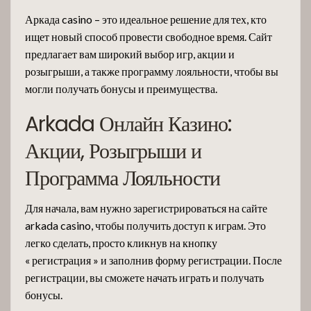
Аркада casino – это идеальное решение для тех, кто
ищет новый способ провести свободное время. Сайт
предлагает вам широкий выбор игр, акции и
розыгрыши, а также программу лояльности, чтобы вы
могли получать бонусы и преимущества.
Arkada Онлайн Казино:
Акции, Розыгрыши и
Программа Лояльности
Для начала, вам нужно зарегистрироваться на сайте
arkada casino, чтобы получить доступ к играм. Это
легко сделать, просто кликнув на кнопку
« регистрация » и заполнив форму регистрации. После
регистрации, вы сможете начать играть и получать
бонусы.