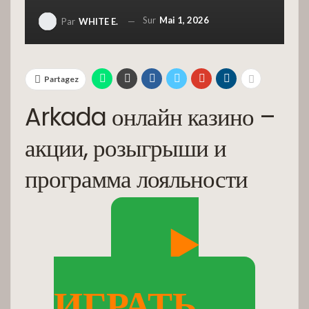
Sur
Mai 1, 2026
Par
WHITE E.
Partagez
Arkada онлайн казино –
акции, розыгрыши и
программа лояльности
▶️
ИГРАТЬ