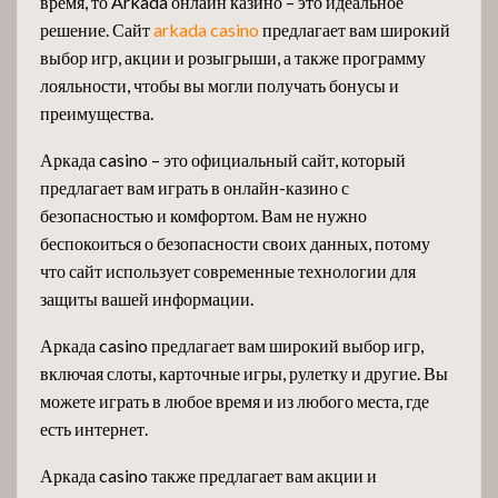
время, то Arkada онлайн казино – это идеальное
решение. Сайт
arkada casino
предлагает вам широкий
выбор игр, акции и розыгрыши, а также программу
лояльности, чтобы вы могли получать бонусы и
преимущества.
Аркада casino – это официальный сайт, который
предлагает вам играть в онлайн-казино с
безопасностью и комфортом. Вам не нужно
беспокоиться о безопасности своих данных, потому
что сайт использует современные технологии для
защиты вашей информации.
Аркада casino предлагает вам широкий выбор игр,
включая слоты, карточные игры, рулетку и другие. Вы
можете играть в любое время и из любого места, где
есть интернет.
Аркада casino также предлагает вам акции и