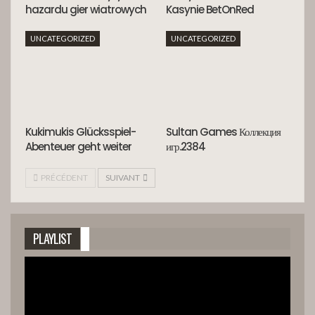
hazardu gier wiatrowych
Kasynie BetOnRed
UNCATEGORIZED
UNCATEGORIZED
Kukimukis Glücksspiel-
Sultan Games Коллекция
Abenteuer geht weiter
игр.2384
PRÉCÉDENT
SUIVANT
PLAYLIST