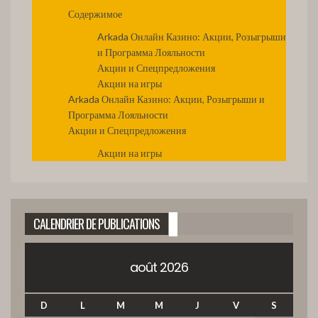
CAPTURE DRAMATIQUE D’ESTHER
Содержимое
41:08
9
Arkada Онлайн Казино: Акции, Розыгрыши
и Программа Лояльности
LA FOI EN DIEU FAIT AVANCER
Акции и Спецпредложения
48:09
10
Акции на игры
Arkada Онлайн Казино: Акции, Розыгрыши и
Программа Лояльности
3. DIEU SORT LE GRAND JEU. (Partie C)
Акции и Спецпредложения
49:20
11
Акции на игры
2. DES CHEFS DE NATION QUI ACCUEILLENT LE
PROJET DE DIEU (Partie B)
12
50:48
CALENDRIER DE PUBLICATIONS
1. DES CHEFS DE NATION QUI ACCUEILLENT LE
PROJET DE DIEU (Partie A)
13
48:41
août 2026
LA BELLE ESTHER, QUI SAIT SI CE N'EST POUR UN
TEMPS COMME CELUI-CI ?
14
D
L
M
M
J
V
S
46:09